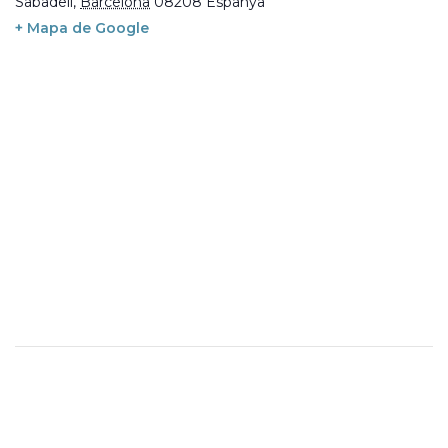
Sabadell
,
Barcelona
08208
Espanya
+ Mapa de Google