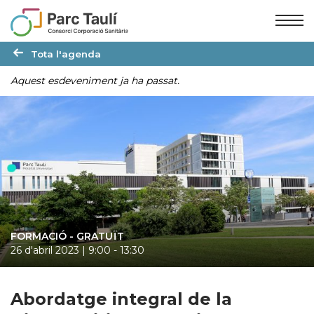
Skip
Skip
to
to
Content
navigation
Tota l'agenda
Aquest esdeveniment ja ha passat.
FORMACIÓ
- GRATUÏT
26 d'abril 2023 | 9:00
-
13:30
Abordatge integral de la