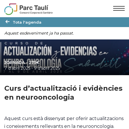
Skip
Skip
to
to
Content
navigation
Tota l'agenda
Aquest esdeveniment ja ha passat.
JORNADA
- 275€
7 d'abril 2025
-
9 d'abril 2025
Curs d’actualització i evidències
en neurooncologia
Aquest curs està dissenyat per oferir actualitzacions
i coneixements rellevants en la neurooncologia.