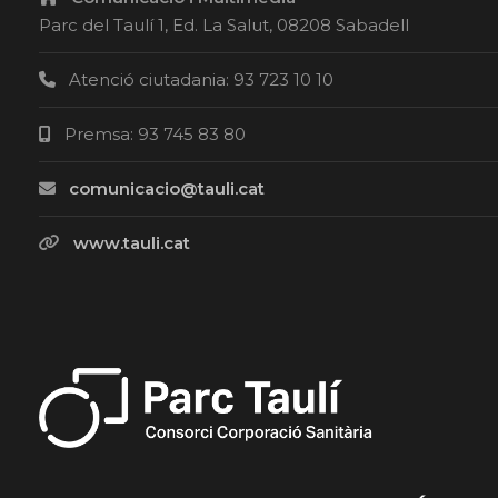
Parc del Taulí 1, Ed. La Salut, 08208 Sabadell
Atenció ciutadania: 93 723 10 10
Premsa: 93 745 83 80
comunicacio@tauli.cat
www.tauli.cat