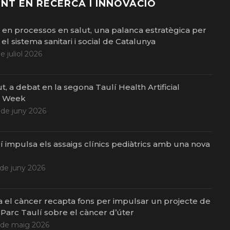
NT EN RECERCA I INNOVACIÓ
ó en processos en salut, una palanca estratègica per
el sistema sanitari i social de Catalunya
de juliol 2026
ut, a debat en la segona Taulí Health Artificial
e Week
 de juny 2026
í impulsa els assaigs clínics pediàtrics amb una nova
 de juny 2026
a el càncer recapta fons per impulsar un projecte de
 Parc Taulí sobre el càncer d’úter
 de maig 2026