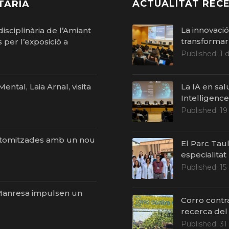
ACTUALITAT RECE
TÀRIA
La innovaci
isciplinària de l’Amiant
transformar 
per l’exposició a
Published:
1 
ntal, Laia Arnal, visita
La IA en sal
Intelligenc
Published:
19
stomitzades amb un nou
El Parc Taul
especialitat
Published:
15
i Manresa impulsen un
Corro contr
recerca del
Published:
31