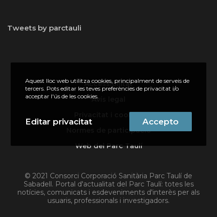
Tweets by parctauli
Aquest lloc web utilitza cookies, principalment de serveis de
Accessibilitat
tercers. Pots editar les teves preferències de privacitat i/o
acceptar l'ús de les cookies.
Avís legal
Privacitat i cookies
Editar privacitat
Accepto
Normes de participació
Web del Parc Taulí
© 2021 Consorci Corporació Sanitària Parc Taulí de
Sabadell. Portal d'actualitat del Parc Taulí: totes les
notícies, comunicats i esdeveniments d'interès per als
usuaris, professionals i investigadors.