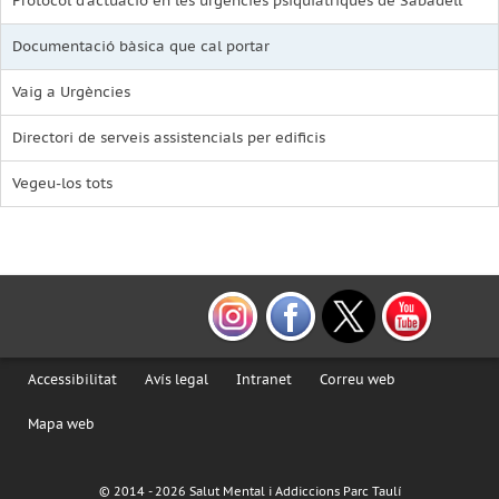
Protocol d'actuació en les urgències psiquiàtriques de Sabadell
Documentació bàsica que cal portar
Vaig a Urgències
Directori de serveis assistencials per edificis
Vegeu-los tots
Accessibilitat
Avís legal
Intranet
Correu web
Mapa web
© 2014 -
2026 Salut Mental i Addiccions Parc Taulí