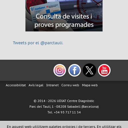
Tweets por el @parctauli.
Accessibilitat
Avís legal
Intranet
Correu web
Mapa web
© 2014 -
2026 UDIAT Centre Diagnòstic
Parc del Taulí, 1 - 08208 Sabadell (Barcelona)
Tel. +34 93 717 11 54
En aquest web utilitzem galetes pròpies i de tercers. En utilitzar els