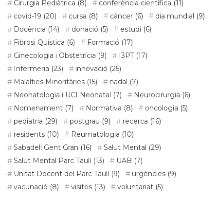
Cirurgia Pediàtrica
(8)
conferència científica
(11)
covid-19
(20)
cursa
(8)
càncer
(6)
dia mundial
(9)
Docència
(14)
donació
(5)
estudi
(6)
Fibrosi Quística
(6)
Formació
(17)
Ginecologia i Obstetrícia
(9)
I3PT
(17)
Infermeria
(23)
innovació
(25)
Malalties Minoritàries
(15)
nadal
(7)
Neonatologia i UCI Neonatal
(7)
Neurocirurgia
(6)
Nomenament
(7)
Normativa
(8)
oncologia
(5)
pediatria
(29)
postgrau
(9)
recerca
(16)
residents
(10)
Reumatologia
(10)
Sabadell Gent Gran
(16)
Salut Mental
(29)
Salut Mental Parc Taulí
(13)
UAB
(7)
Unitat Docent del Parc Taulí
(9)
urgències
(9)
vacunació
(8)
visites
(13)
voluntariat
(5)