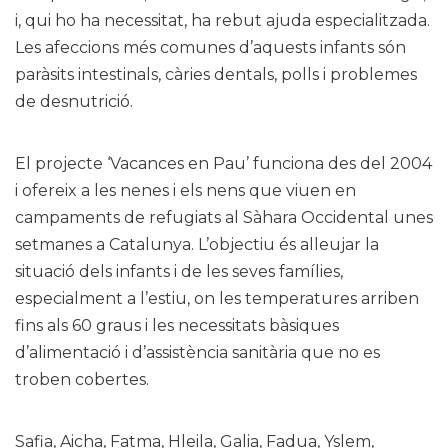
i, qui ho ha necessitat, ha rebut ajuda especialitzada.
Les afeccions més comunes d’aquests infants són
paràsits intestinals, càries dentals, polls i problemes
de desnutrició.
El projecte ‘Vacances en Pau’ funciona des del 2004
i ofereix a les nenes i els nens que viuen en
campaments de refugiats al Sàhara Occidental unes
setmanes a Catalunya. L’objectiu és alleujar la
situació dels infants i de les seves famílies,
especialment a l’estiu, on les temperatures arriben
fins als 60 graus i les necessitats bàsiques
d’alimentació i d’assistència sanitària que no es
troben cobertes.
Safia, Aicha, Fatma, Hleila, Galia, Fadua, Yslem,