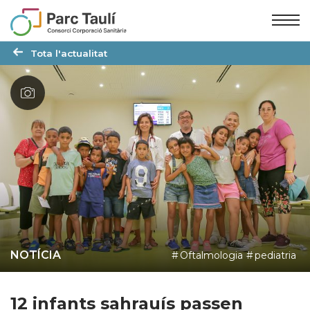
Skip
Skip
to
to
Content
navigation
Tota l'actualitat
NOTÍCIA
Oftalmologia
pediatria
12 infants sahrauís passen