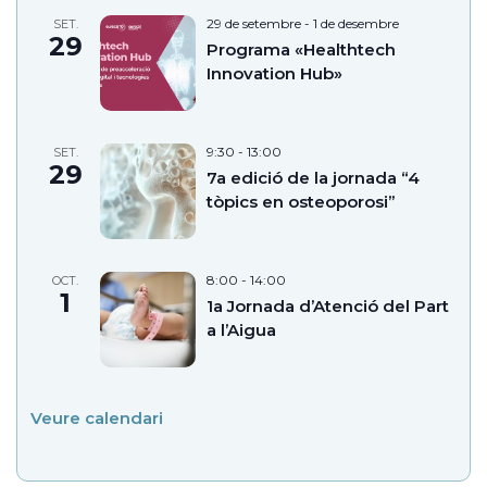
29 de setembre
-
1 de desembre
SET.
29
Programa «Healthtech
Innovation Hub»
9:30
-
13:00
SET.
29
7a edició de la jornada “4
tòpics en osteoporosi”
8:00
-
14:00
OCT.
1
1a Jornada d’Atenció del Part
a l’Aigua
Veure calendari