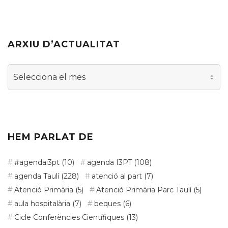
ARXIU D’ACTUALITAT
Arxiu
d’actualitat
HEM PARLAT DE
#agendai3pt
(10)
agenda I3PT
(108)
agenda Taulí
(228)
atenció al part
(7)
Atenció Primària
(5)
Atenció Primària Parc Taulí
(5)
aula hospitalària
(7)
beques
(6)
Cicle Conferències Científiques
(13)