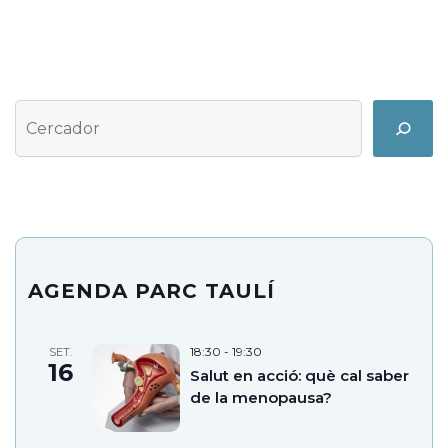
Cerca
Search
AGENDA PARC TAULÍ
18:30
-
19:30
SET.
16
Salut en acció: què cal saber
de la menopausa?