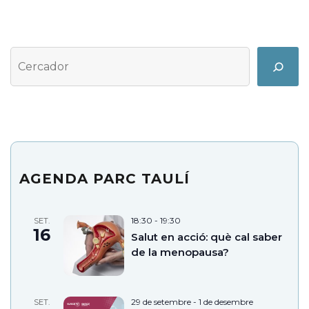
Cerca
Search
AGENDA PARC TAULÍ
18:30
-
19:30
SET.
16
Salut en acció: què cal saber
de la menopausa?
29 de setembre
-
1 de desembre
SET.