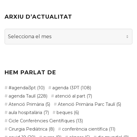
ARXIU D’ACTUALITAT
Arxiu
d’actualitat
HEM PARLAT DE
#agendai3pt
(10)
agenda I3PT
(108)
agenda Taulí
(228)
atenció al part
(7)
Atenció Primària
(5)
Atenció Primària Parc Taulí
(5)
aula hospitalària
(7)
beques
(6)
Cicle Conferències Científiques
(13)
Cirurgia Pediàtrica
(8)
conferència científica
(11)