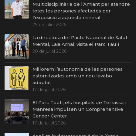
Multidisciplinària de l’Amiant per atendre
totes les persones afectades per
l’exposició a aquesta mineral
29 de juliol 2026
La directora del Pacte Nacional de Salut
Mental, Laia Arnal, visita el Parc Taulí
20 de juliol 2026
Millorem l’autonomia de les persones
ostomitzades amb un nou lavabo
adaptat
17 de juliol 2026
El Parc Taulí, els hospitals de Terrassa i
Manresa impulsen un Comprehensive
Cancer Center
17 de juliol 2026
Acollim la darrera sessió de la Xarxa