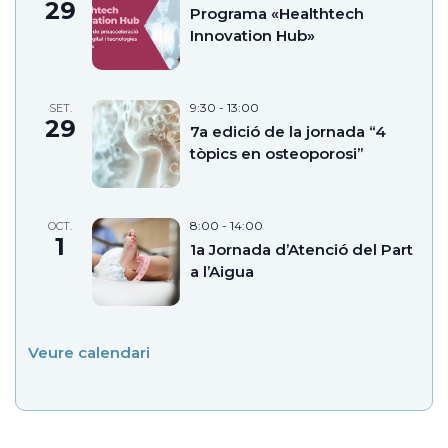
29
Programa «Healthtech
Innovation Hub»
9:30
-
13:00
SET.
29
7a edició de la jornada “4
tòpics en osteoporosi”
8:00
-
14:00
OCT.
1
1a Jornada d’Atenció del Part
a l’Aigua
Veure calendari