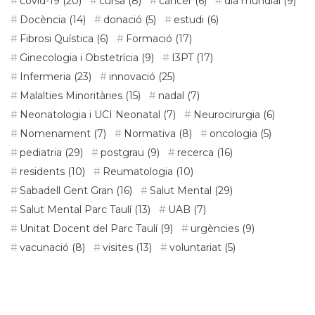
covid-19
(20)
cursa
(8)
càncer
(6)
dia mundial
(9)
Docència
(14)
donació
(5)
estudi
(6)
Fibrosi Quística
(6)
Formació
(17)
Ginecologia i Obstetrícia
(9)
I3PT
(17)
Infermeria
(23)
innovació
(25)
Malalties Minoritàries
(15)
nadal
(7)
Neonatologia i UCI Neonatal
(7)
Neurocirurgia
(6)
Nomenament
(7)
Normativa
(8)
oncologia
(5)
pediatria
(29)
postgrau
(9)
recerca
(16)
residents
(10)
Reumatologia
(10)
Sabadell Gent Gran
(16)
Salut Mental
(29)
Salut Mental Parc Taulí
(13)
UAB
(7)
Unitat Docent del Parc Taulí
(9)
urgències
(9)
vacunació
(8)
visites
(13)
voluntariat
(5)