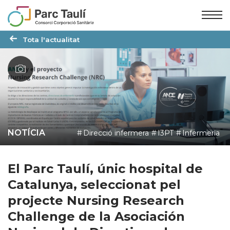
Skip
Skip
to
to
Content
navigation
Tota l'actualitat
NOTÍCIA
Direcció infermera
I3PT
Infermeria
El Parc Taulí, únic hospital de
Catalunya, seleccionat pel
projecte Nursing Research
Challenge de la Asociación