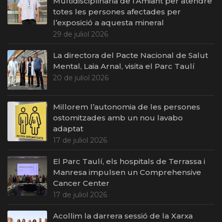
Multidisciplinària de l’Amiant per atendre
totes les persones afectades per
l’exposició a aquesta mineral
29 de juliol 2026
La directora del Pacte Nacional de Salut
Mental, Laia Arnal, visita el Parc Taulí
20 de juliol 2026
Millorem l’autonomia de les persones
ostomitzades amb un nou lavabo
adaptat
17 de juliol 2026
El Parc Taulí, els hospitals de Terrassa i
Manresa impulsen un Comprehensive
Cancer Center
17 de juliol 2026
Acollim la darrera sessió de la Xarxa