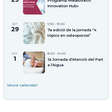
Programa «Healthtech
Innovation Hub»
9:30
-
13:00
SET.
29
7a edició de la jornada “4
tòpics en osteoporosi”
8:00
-
14:00
OCT.
1
1a Jornada d’Atenció del Part
a l’Aigua
Veure calendari