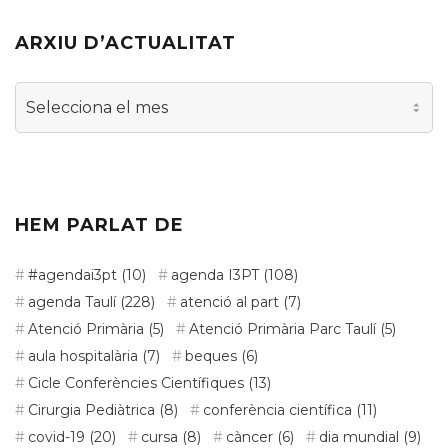
ARXIU D’ACTUALITAT
Arxiu
d’actualitat
HEM PARLAT DE
#agendai3pt
(10)
agenda I3PT
(108)
agenda Taulí
(228)
atenció al part
(7)
Atenció Primària
(5)
Atenció Primària Parc Taulí
(5)
aula hospitalària
(7)
beques
(6)
Cicle Conferències Científiques
(13)
Cirurgia Pediàtrica
(8)
conferència científica
(11)
covid-19
(20)
cursa
(8)
càncer
(6)
dia mundial
(9)