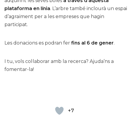
adquirint les seves boles
a través d’aquesta
plataforma en línia
. L’arbre també inclourà un espai
d’agraïment per a les empreses que hagin
participat.
Les donacions es podran fer
fins al 6 de gener
.
I tu, vols col·laborar amb la recerca? Ajuda’ns a
fomentar-la!
+7