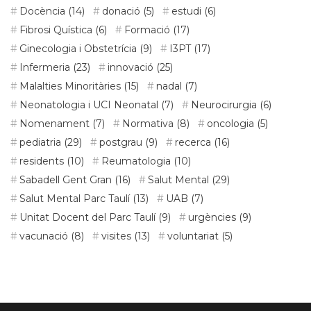
Docència
(14)
donació
(5)
estudi
(6)
Fibrosi Quística
(6)
Formació
(17)
Ginecologia i Obstetrícia
(9)
I3PT
(17)
Infermeria
(23)
innovació
(25)
Malalties Minoritàries
(15)
nadal
(7)
Neonatologia i UCI Neonatal
(7)
Neurocirurgia
(6)
Nomenament
(7)
Normativa
(8)
oncologia
(5)
pediatria
(29)
postgrau
(9)
recerca
(16)
residents
(10)
Reumatologia
(10)
Sabadell Gent Gran
(16)
Salut Mental
(29)
Salut Mental Parc Taulí
(13)
UAB
(7)
Unitat Docent del Parc Taulí
(9)
urgències
(9)
vacunació
(8)
visites
(13)
voluntariat
(5)