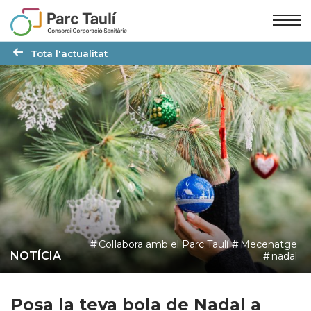
Skip
Skip
to
to
Content
navigation
Tota l'actualitat
Col·labora amb el Parc Taulí
Mecenatge
NOTÍCIA
nadal
Posa la teva bola de Nadal a