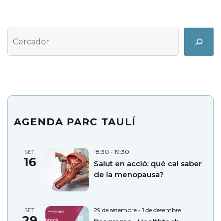
Cerca
Search
AGENDA PARC TAULÍ
18:30
-
19:30
SET.
16
Salut en acció: què cal saber
de la menopausa?
29 de setembre
-
1 de desembre
SET.
29