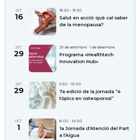
18:30
-
19:30
SET.
16
Salut en acció: què cal saber
de la menopausa?
29 de setembre
-
1 de desembre
SET.
29
Programa «Healthtech
Innovation Hub»
9:30
-
13:00
SET.
29
7a edició de la jornada “4
tòpics en osteoporosi”
8:00
-
14:00
OCT.
1
1a Jornada d’Atenció del Part
a l’Aigua