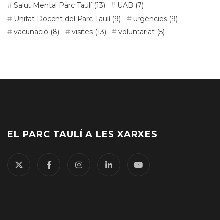
Salut Mental Parc Taulí
(13)
UAB
(7)
Unitat Docent del Parc Taulí
(9)
urgències
(9)
vacunació
(8)
visites
(13)
voluntariat
(5)
EL PARC TAULÍ A LES XARXES