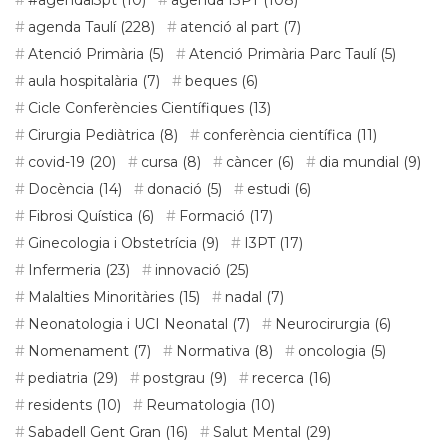
agenda Taulí
(228)
atenció al part
(7)
Atenció Primària
(5)
Atenció Primària Parc Taulí
(5)
aula hospitalària
(7)
beques
(6)
Cicle Conferències Científiques
(13)
Cirurgia Pediàtrica
(8)
conferència científica
(11)
covid-19
(20)
cursa
(8)
càncer
(6)
dia mundial
(9)
Docència
(14)
donació
(5)
estudi
(6)
Fibrosi Quística
(6)
Formació
(17)
Ginecologia i Obstetrícia
(9)
I3PT
(17)
Infermeria
(23)
innovació
(25)
Malalties Minoritàries
(15)
nadal
(7)
Neonatologia i UCI Neonatal
(7)
Neurocirurgia
(6)
Nomenament
(7)
Normativa
(8)
oncologia
(5)
pediatria
(29)
postgrau
(9)
recerca
(16)
residents
(10)
Reumatologia
(10)
Sabadell Gent Gran
(16)
Salut Mental
(29)