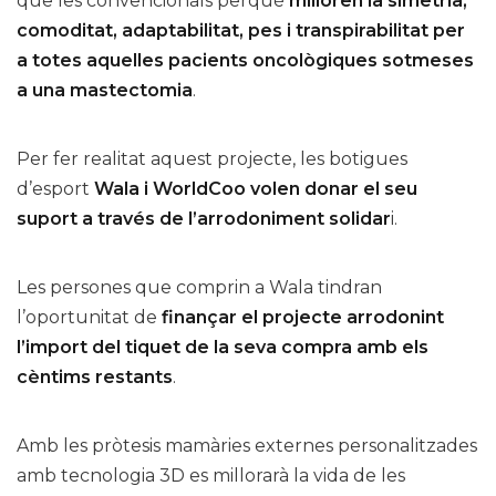
que les convencionals perquè
milloren la simetria,
comoditat, adaptabilitat, pes i transpirabilitat per
a totes aquelles pacients oncològiques sotmeses
a una mastectomia
.
Per fer realitat aquest projecte, les botigues
d’esport
Wala i WorldCoo volen donar el seu
suport a través de l’arrodoniment solidar
i.
Les persones que comprin a Wala tindran
l’oportunitat de
finançar el projecte arrodonint
l’import del tiquet de la seva compra amb els
cèntims restants
.
Amb les pròtesis mamàries externes personalitzades
amb tecnologia 3D es millorarà la vida de les