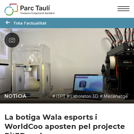
Skip
Skip
to
to
Content
navigation
Tota l'actualitat
NOTÍCIA
I3PT
Laboratori 3D
Mecenatge
La botiga Wala esports i
WorldCoo aposten pel projecte