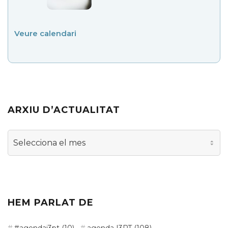
Veure calendari
ARXIU D’ACTUALITAT
Arxiu
d’actualitat
HEM PARLAT DE
#agendai3pt
(10)
agenda I3PT
(108)