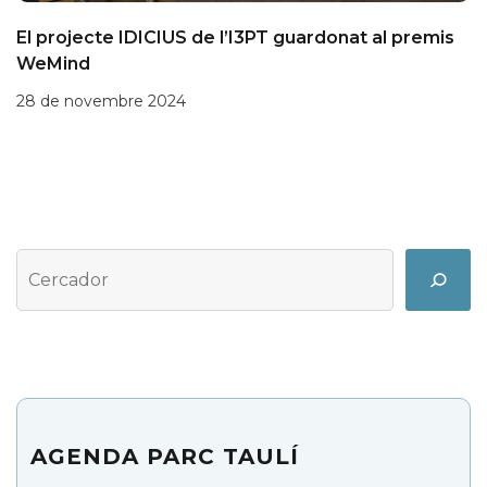
El projecte IDICIUS de l’I3PT guardonat al premis
WeMind
28 de novembre 2024
Cerca
Search
AGENDA PARC TAULÍ