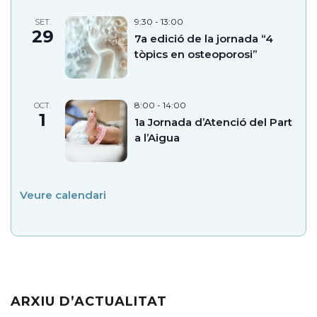
9:30
-
13:00
SET.
29
7a edició de la jornada “4
tòpics en osteoporosi”
8:00
-
14:00
OCT.
1
1a Jornada d’Atenció del Part
a l’Aigua
Veure calendari
ARXIU D’ACTUALITAT