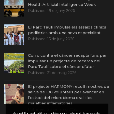
Health Artificial Intelligence Week
Published:
19 de juny 2026
El Parc Taulí impulsa els assaigs clínics
pediàtrics amb una nova especialitat
Published:
15 de juny 2026
Corro contra el càncer recapta fons per
impulsar un projecte de recerca del
Parc Taulí sobre el càncer d’úter
Published:
31 de maig 2026
El projecte HARMONY recull mostres de
saliva de 100 voluntaris per avançar en
l’estudi del microbioma oral i les
malalties inflamatòries
Published:
28 de maig 2026
Aquest lloc web utilitza cookies, principalment de serveis de