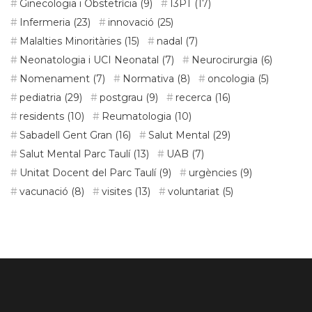
Ginecologia i Obstetrícia
(9)
I3PT
(17)
Infermeria
(23)
innovació
(25)
Malalties Minoritàries
(15)
nadal
(7)
Neonatologia i UCI Neonatal
(7)
Neurocirurgia
(6)
Nomenament
(7)
Normativa
(8)
oncologia
(5)
pediatria
(29)
postgrau
(9)
recerca
(16)
residents
(10)
Reumatologia
(10)
Sabadell Gent Gran
(16)
Salut Mental
(29)
Salut Mental Parc Taulí
(13)
UAB
(7)
Unitat Docent del Parc Taulí
(9)
urgències
(9)
vacunació
(8)
visites
(13)
voluntariat
(5)