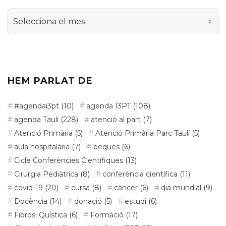
Arxiu
d’actualitat
HEM PARLAT DE
#agendai3pt
(10)
agenda I3PT
(108)
agenda Taulí
(228)
atenció al part
(7)
Atenció Primària
(5)
Atenció Primària Parc Taulí
(5)
aula hospitalària
(7)
beques
(6)
Cicle Conferències Científiques
(13)
Cirurgia Pediàtrica
(8)
conferència científica
(11)
covid-19
(20)
cursa
(8)
càncer
(6)
dia mundial
(9)
Docència
(14)
donació
(5)
estudi
(6)
Fibrosi Quística
(6)
Formació
(17)