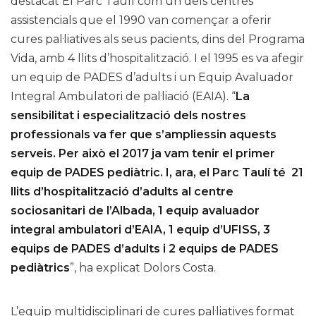
destacat El Parc Taulí com un dels centres
assistencials que el 1990 van començar a oferir
cures pal·liatives als seus pacients, dins del Programa
Vida, amb 4 llits d’hospitalització. I el 1995 es va afegir
un equip de PADES d’adults i un Equip Avaluador
Integral Ambulatori de pal·liació (EAIA). “
La
sensibilitat i especialització dels nostres
professionals va fer que s’ampliessin aquests
serveis. Per això el 2017 ja vam tenir el primer
equip de PADES pediàtric. I, ara, el Parc Taulí té
21
llits d’hospitalització d’adults al centre
sociosanitari de l’Albada, 1 equip avaluador
integral ambulatori d’EAIA, 1 equip d’UFISS, 3
equips de PADES d’adults i 2 equips de PADES
pediàtrics
”, ha explicat Dolors Costa.
L’equip multidisciplinari de cures pal·liatives format