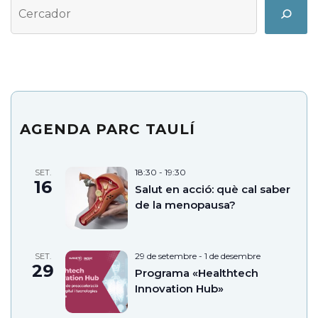
Cerca
Search
AGENDA PARC TAULÍ
18:30
-
19:30
SET.
16
Salut en acció: què cal saber
de la menopausa?
29 de setembre
-
1 de desembre
SET.
29
Programa «Healthtech
Innovation Hub»