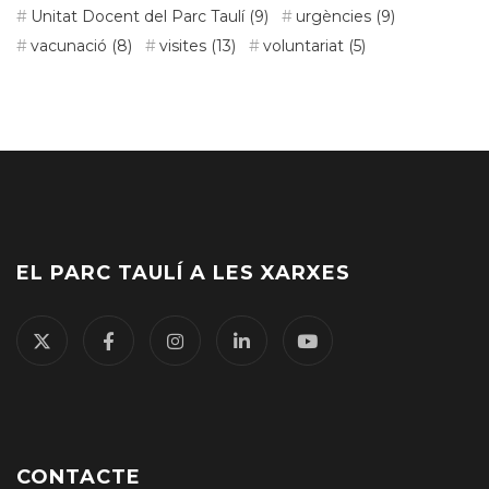
Unitat Docent del Parc Taulí
(9)
urgències
(9)
vacunació
(8)
visites
(13)
voluntariat
(5)
EL PARC TAULÍ A LES XARXES
CONTACTE