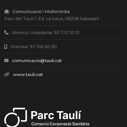
Comunicació i Multimèdia
Parc del Taulí 1, Ed. La Salut, 08208 Sabadell
Atenció ciutadania: 93 723 10 10
Premsa: 93 745 83 80
comunicacio@tauli.cat
www.tauli.cat