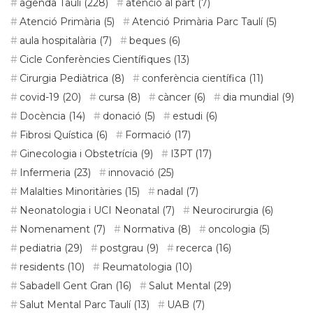
agenda Taulí
(228)
atenció al part
(7)
Atenció Primària
(5)
Atenció Primària Parc Taulí
(5)
aula hospitalària
(7)
beques
(6)
Cicle Conferències Científiques
(13)
Cirurgia Pediàtrica
(8)
conferència científica
(11)
covid-19
(20)
cursa
(8)
càncer
(6)
dia mundial
(9)
Docència
(14)
donació
(5)
estudi
(6)
Fibrosi Quística
(6)
Formació
(17)
Ginecologia i Obstetrícia
(9)
I3PT
(17)
Infermeria
(23)
innovació
(25)
Malalties Minoritàries
(15)
nadal
(7)
Neonatologia i UCI Neonatal
(7)
Neurocirurgia
(6)
Nomenament
(7)
Normativa
(8)
oncologia
(5)
pediatria
(29)
postgrau
(9)
recerca
(16)
residents
(10)
Reumatologia
(10)
Sabadell Gent Gran
(16)
Salut Mental
(29)
Salut Mental Parc Taulí
(13)
UAB
(7)