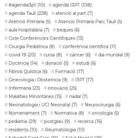
#agendai3pt
(10)
agenda I3PT
(108)
agenda Taulí
(228)
atenció al part
(7)
Atenció Primària
(5)
Atenció Primària Parc Taulí
(5)
aula hospitalària
(7)
beques
(6)
Cicle Conferències Científiques
(13)
Cirurgia Pediàtrica
(8)
conferència científica
(11)
covid-19
(20)
cursa
(8)
càncer
(6)
dia mundial
(9)
Docència
(14)
donació
(5)
estudi
(6)
Fibrosi Quística
(6)
Formació
(17)
Ginecologia i Obstetrícia
(9)
I3PT
(17)
Infermeria
(23)
innovació
(25)
Malalties Minoritàries
(15)
nadal
(7)
Neonatologia i UCI Neonatal
(7)
Neurocirurgia
(6)
Nomenament
(7)
Normativa
(8)
oncologia
(5)
pediatria
(29)
postgrau
(9)
recerca
(16)
residents
(10)
Reumatologia
(10)