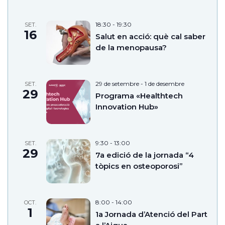
18:30
-
19:30
SET.
16
Salut en acció: què cal saber
de la menopausa?
29 de setembre
-
1 de desembre
SET.
29
Programa «Healthtech
Innovation Hub»
9:30
-
13:00
SET.
29
7a edició de la jornada “4
tòpics en osteoporosi”
8:00
-
14:00
OCT.
1
1a Jornada d’Atenció del Part