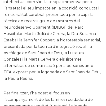
intel·lectual com són: la teràpia immersiva per a
l’ansietat i el seu impacte en la cognició, conducta i
funcionalitat cerebral, presentada per la cap i la
tècnica de recerca grup de trastorns del
neurodesenvolupament (IDIBGI) del Parc
Hospitalari Martí i Julià de Girona, la Dra. Susanna
Esteba i la Jennifer Cooper; la hidroteràpia sensorial,
presentada per la tècnica d’integració social i la
psicòloga de Sant Joan de Déu, la Luisaura
González i la Marta Cervera o els sistemes
alternatius de comunicació per a persones amb
TEA, exposat per la logopeda de Sant Joan de Déu,
la Paula Resina.
Per finalitzar, s’ha posat el focus en
l’acompanyament de les famílies i cuidadora de
persones amb diversitat funcional. La Magda