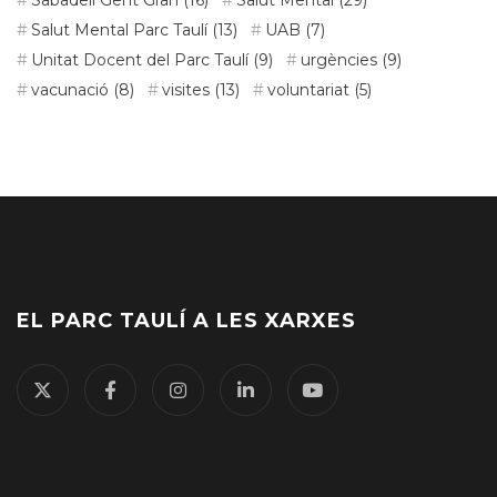
Sabadell Gent Gran
(16)
Salut Mental
(29)
Salut Mental Parc Taulí
(13)
UAB
(7)
Unitat Docent del Parc Taulí
(9)
urgències
(9)
vacunació
(8)
visites
(13)
voluntariat
(5)
EL PARC TAULÍ A LES XARXES