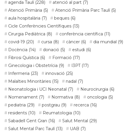
agenda Taulí
(228)
atenció al part
(7)
Atenció Primària
(5)
Atenció Primària Parc Taulí
(5)
aula hospitalària
(7)
beques
(6)
Cicle Conferències Científiques
(13)
Cirurgia Pediàtrica
(8)
conferència científica
(11)
covid-19
(20)
cursa
(8)
càncer
(6)
dia mundial
(9)
Docència
(14)
donació
(5)
estudi
(6)
Fibrosi Quística
(6)
Formació
(17)
Ginecologia i Obstetrícia
(9)
I3PT
(17)
Infermeria
(23)
innovació
(25)
Malalties Minoritàries
(15)
nadal
(7)
Neonatologia i UCI Neonatal
(7)
Neurocirurgia
(6)
Nomenament
(7)
Normativa
(8)
oncologia
(5)
pediatria
(29)
postgrau
(9)
recerca
(16)
residents
(10)
Reumatologia
(10)
Sabadell Gent Gran
(16)
Salut Mental
(29)
Salut Mental Parc Taulí
(13)
UAB
(7)