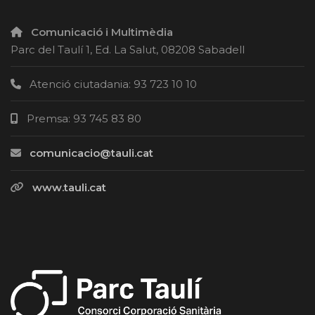
Comunicació i Multimèdia
Parc del Taulí 1, Ed. La Salut, 08208 Sabadell
Atenció ciutadania: 93 723 10 10
Premsa: 93 745 83 80
comunicacio@tauli.cat
www.tauli.cat