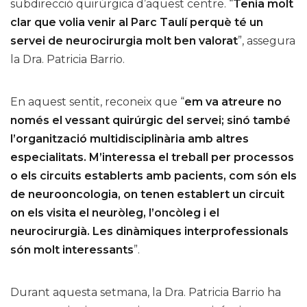
subdirecció quirúrgica d’aquest centre. “
Tenia molt
clar que volia venir al Parc Taulí perquè té un
servei de neurocirurgia molt ben valorat
”, assegura
la Dra. Patricia Barrio.
En aquest sentit, reconeix que “
em va atreure no
només el vessant quirúrgic del servei; sinó també
l’organització multidisciplinària amb altres
especialitats. M’interessa el treball per processos
o els circuits establerts amb pacients, com són els
de neurooncologia, on tenen establert un circuit
on els visita el neuròleg, l’oncòleg i el
neurocirurgià. Les dinàmiques interprofessionals
són molt interessants
”.
Durant aquesta setmana, la Dra. Patricia Barrio ha