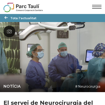
Skip
Skip
to
to
Content
navigation
Tota l'actualitat
NOTÍCIA
Neurocirurgia
El servei de Neurocirurgia del