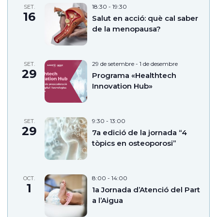
18:30
-
19:30
SET.
16
Salut en acció: què cal saber
de la menopausa?
29 de setembre
-
1 de desembre
SET.
29
Programa «Healthtech
Innovation Hub»
9:30
-
13:00
SET.
29
7a edició de la jornada “4
tòpics en osteoporosi”
8:00
-
14:00
OCT.
1
1a Jornada d’Atenció del Part
a l’Aigua