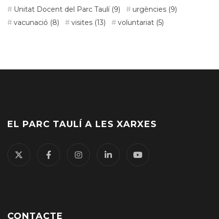
Unitat Docent del Parc Taulí
(9)
urgències
(9)
vacunació
(8)
visites
(13)
voluntariat
(5)
EL PARC TAULÍ A LES XARXES
CONTACTE