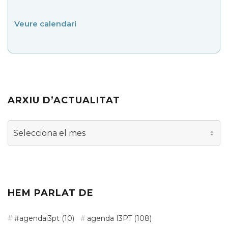
Veure calendari
ARXIU D’ACTUALITAT
Arxiu
d’actualitat
HEM PARLAT DE
#agendai3pt
(10)
agenda I3PT
(108)