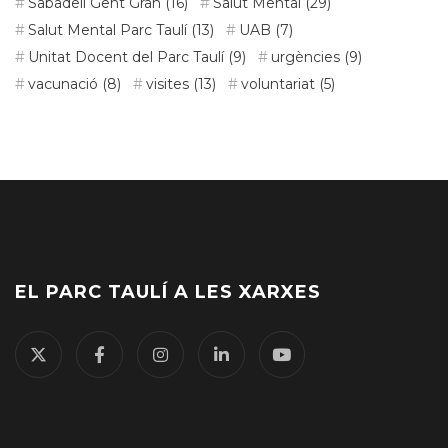
Sabadell Gent Gran
(16)
Salut Mental
(29)
Salut Mental Parc Taulí
(13)
UAB
(7)
Unitat Docent del Parc Taulí
(9)
urgències
(9)
vacunació
(8)
visites
(13)
voluntariat
(5)
EL PARC TAULÍ A LES XARXES