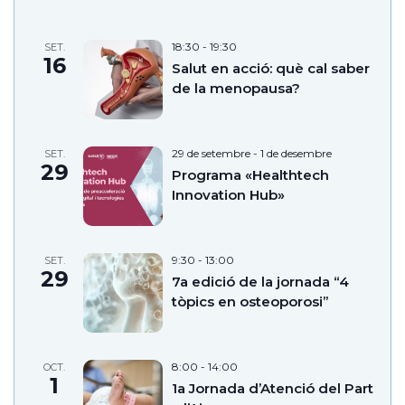
18:30
-
19:30
SET.
16
Salut en acció: què cal saber
de la menopausa?
29 de setembre
-
1 de desembre
SET.
29
Programa «Healthtech
Innovation Hub»
9:30
-
13:00
SET.
29
7a edició de la jornada “4
tòpics en osteoporosi”
8:00
-
14:00
OCT.
1
1a Jornada d’Atenció del Part