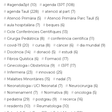
#agendai3pt
(10)
agenda I3PT
(108)
agenda Taulí
(228)
atenció al part
(7)
Atenció Primària
(5)
Atenció Primària Parc Taulí
(5)
aula hospitalària
(7)
beques
(6)
Cicle Conferències Científiques
(13)
Cirurgia Pediàtrica
(8)
conferència científica
(11)
covid-19
(20)
cursa
(8)
càncer
(6)
dia mundial
(9)
Docència
(14)
donació
(5)
estudi
(6)
Fibrosi Quística
(6)
Formació
(17)
Ginecologia i Obstetrícia
(9)
I3PT
(17)
Infermeria
(23)
innovació
(25)
Malalties Minoritàries
(15)
nadal
(7)
Neonatologia i UCI Neonatal
(7)
Neurocirurgia
(6)
Nomenament
(7)
Normativa
(8)
oncologia
(5)
pediatria
(29)
postgrau
(9)
recerca
(16)
residents
(10)
Reumatologia
(10)