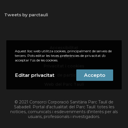
Tweets by parctauli
Accessibilitat
Aquest lloc web utilitza cookies, principalment de serveis de
tercers. Pots editar les teves preferències de privacitat i/o
Avís legal
acceptar l'ús de les cookies.
Privacitat i cookies
Editar privacitat
Accepto
Normes de participació
Web del Parc Taulí
© 2021 Consorci Corporació Sanitària Parc Taulí de
Sabadell. Portal d'actualitat del Parc Taulí: totes les
notícies, comunicats i esdeveniments d'interès per als
usuaris, professionals i investigadors.