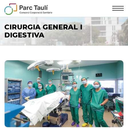
Skip
Skip
to
to
Content
navigation
CIRURGIA GENERAL I
DIGESTIVA