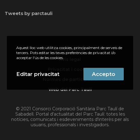
Tweets by parctauli
Aquest lloc web utilitza cookies, principalment de serveis de
Accessibilitat
tercers. Pots editar les teves preferències de privacitat i/o
acceptar l'ús de les cookies.
Avís legal
Privacitat i cookies
Editar privacitat
Accepto
Normes de participació
Web del Parc Taulí
© 2021 Consorci Corporació Sanitària Parc Taulí de
Sabadell. Portal d'actualitat del Parc Taulí: totes les
notícies, comunicats i esdeveniments d'interès per als
usuaris, professionals i investigadors.