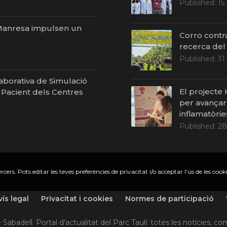
Published:
15
i Manresa impulsen un
Corro contr
recerca del
Published:
31
laborativa de Simulació
El projecte
l Pacient dels Centres
per avançar 
inflamatòrie
Published:
28
cers. Pots editar les teves preferències de privacitat i/o acceptar l'ús de les cooki
vís legal
Privacitat i cookies
Normes de participació
Sabadell. Portal d'actualitat del Parc Taulí: totes les notícies, c