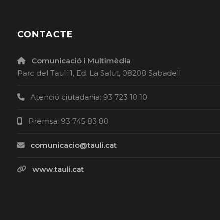
CONTACTE
Comunicació i Multimèdia
Parc del Taulí 1, Ed. La Salut, 08208 Sabadell
Atenció ciutadania: 93 723 10 10
Premsa: 93 745 83 80
comunicacio@tauli.cat
www.tauli.cat