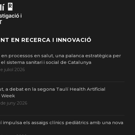
NT EN RECERCA I INNOVACIÓ
ó en processos en salut, una palanca estratègica per
el sistema sanitari i social de Catalunya
de juliol 2026
ut, a debat en la segona Taulí Health Artificial
e Week
 de juny 2026
í impulsa els assaigs clínics pediàtrics amb una nova