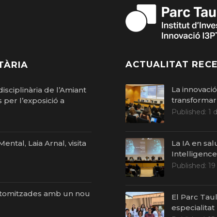
ACTUALITAT RECE
TÀRIA
La innovaci
isciplinària de l’Amiant
transformar 
per l’exposició a
Published:
1 
ntal, Laia Arnal, visita
La IA en sal
Intelligenc
Published:
19
stomitzades amb un nou
El Parc Taul
especialitat