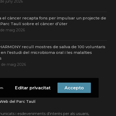
 de juny 2026
a el càncer recapta fons per impulsar un projecte de
 Parc Taulí sobre el càncer d’úter
 de maig 2026
 HARMONY recull mostres de saliva de 100 voluntaris
en l’estudi del microbioma oral i les malalties
s
 de maig 2026
Editar privacitat
Accepto
es.
Web del Parc Taulí
omunicats i esdeveniments d'interès per als usuaris,