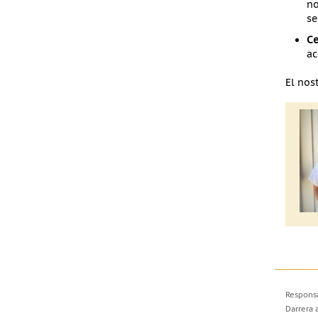
no
se
Ce
ac
El nos
Responsa
Darrera 