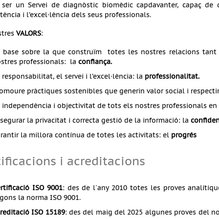
ser un Servei de diagnòstic biomèdic capdavanter, capaç de 
ència i l’excel·lència dels seus professionals.
stres
VALORS
:
 base sobre la que construïm totes les nostres relacions tant a
stres professionals: la
confiança.
 responsabilitat, el servei i l’excel·lència: la
professionalitat.
omoure pràctiques sostenibles que generin valor social i respect
 independència i objectivitat de tots els nostres professionals en 
segurar la privacitat i correcta gestió de la informació: la
confiden
rantir la millora contínua de totes les activitats: el
progrés
ificacions i acreditacions
rtificació ISO 9001
: des de l´any 2010 totes les proves analítique
gons la norma ISO 9001.
reditació ISO 15189
: des del maig del 2025 algunes proves del no