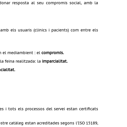
donar resposta al seu compromís social, amb la
mb els usuaris (clínics i pacients) com entre els
in el mediambient : el
compromís
.
la feina realitzada: la
imparcialitat
.
cialitat
.
s i tots els processos del servei estan certificats
stre catàleg estan acreditades segons l’ISO 15189,