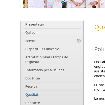
Presentació
Qua
Qui som
Serveis
Polí
Dispositius i ubicació
Activitat global i temps de
resposta
Els
LA
englob
Informació per a usuaris
assist
eficièn
Docència
El no
Recerca
monito
Qualitat
La nos
Contacte