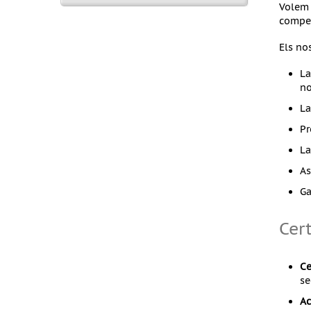
Volem 
compet
Els no
La
no
La
Pr
La
As
Ga
Cert
Ce
se
Ac