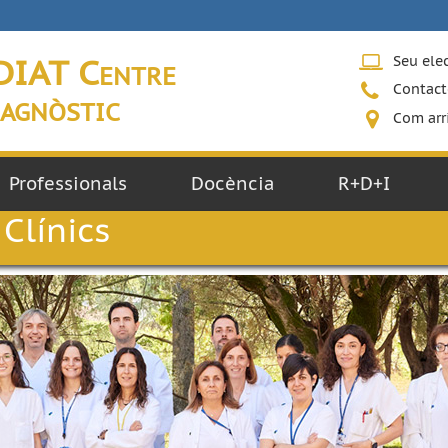
DIAT Centre
Seu ele
Contact
agnòstic
Com arr
Professionals
Docència
R+D+I
Clínics