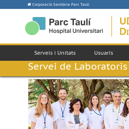
Corporació Sanitària Parc Taulí
U
Di
Serveis i Unitats
Usuaris
Servei de Laboratoris 