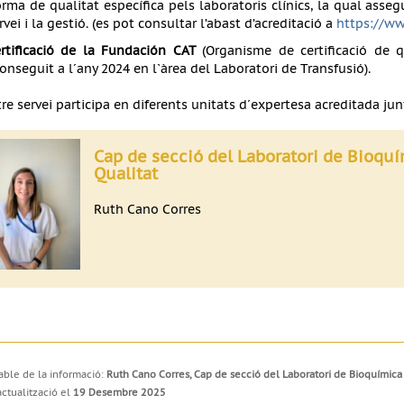
rma de qualitat específica pels laboratoris clínics, la qual asseg
rvei i la gestió. (es pot consultar l’abast d’acreditació a
https://ww
rtificació de la
Fundación
CAT
(Organisme de certificació de qu
onseguit a l´any 2024 en l`àrea del Laboratori de Transfusió).
tre servei participa en diferents unitats d´expertesa acreditada j
Cap de secció del Laboratori de Bioquí
Qualitat
Ruth Cano Corres
ble de la informació:
Ruth Cano Corres, Cap de secció del Laboratori de Bioquímica 
actualització el
19 Desembre 2025