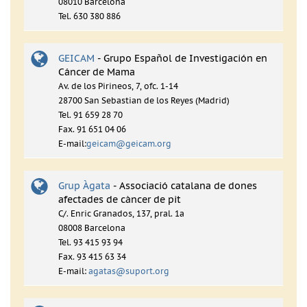
08010 Barcelona
Tel. 630 380 886
GEICAM
- Grupo Español de Investigación en
Cáncer de Mama
Av. de los Pirineos, 7, ofc. 1-14
28700 San Sebastian de los Reyes (Madrid)
Tel. 91 659 28 70
Fax. 91 651 04 06
E-mail:
geicam@geicam.org
Grup Àgata
- Associació catalana de dones
afectades de càncer de pit
C/. Enric Granados, 137, pral. 1a
08008 Barcelona
Tel. 93 415 93 94
Fax. 93 415 63 34
E-mail:
agatas@suport.org