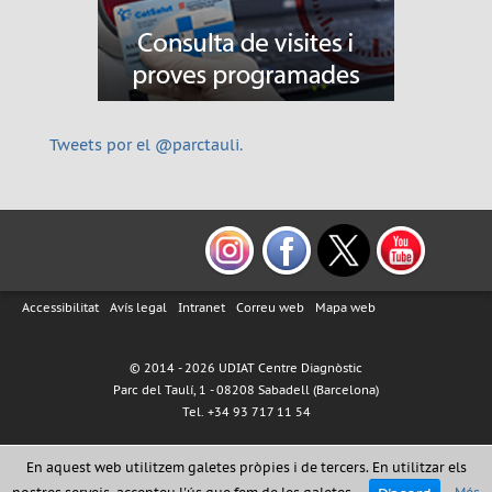
Tweets por el @parctauli.
Accessibilitat
Avís legal
Intranet
Correu web
Mapa web
© 2014 -
2026 UDIAT Centre Diagnòstic
Parc del Taulí, 1 - 08208 Sabadell (Barcelona)
Tel. +34 93 717 11 54
En aquest web utilitzem galetes pròpies i de tercers. En utilitzar els