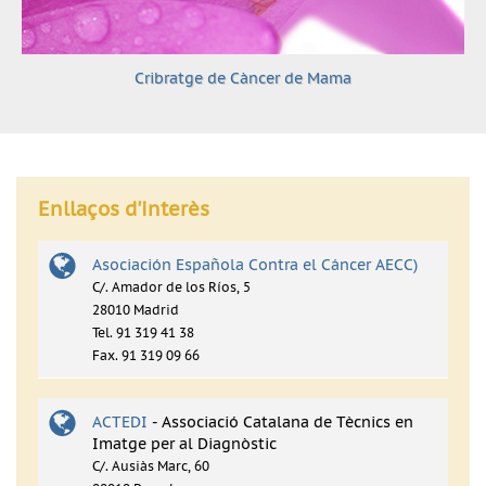
Cribratge de Càncer de Mama
Enllaços d'interès
Asociación Española Contra el Cáncer AECC)
C/. Amador de los Ríos, 5
28010 Madrid
Tel. 91 319 41 38
Fax. 91 319 09 66
ACTEDI
- Associació Catalana de Tècnics en
Imatge per al Diagnòstic
C/. Ausiàs Marc, 60