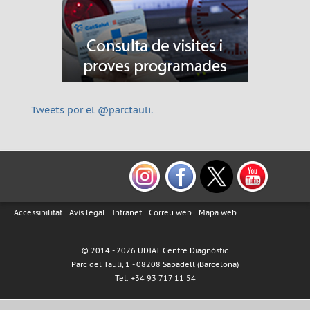
Tweets por el @parctauli.
Accessibilitat
Avís legal
Intranet
Correu web
Mapa web
© 2014 -
2026 UDIAT Centre Diagnòstic
Parc del Taulí, 1 - 08208 Sabadell (Barcelona)
Tel. +34 93 717 11 54