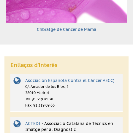
Cribratge de Càncer de Mama
Enllaços d'interès
Asociación Española Contra el Cáncer AECC)
C/. Amador de los Ríos, 5
28010 Madrid
Tel. 91 319 41 38
Fax. 91 319 09 66
ACTEDI
- Associació Catalana de Tècnics en
Imatge per al Diagnòstic