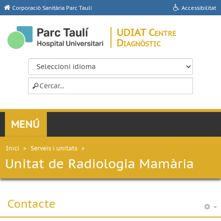
Corporació Sanitària Parc Taulí
Accessibilitat
UDIAT Centre
Diagnòstic
Inici
>
Serveis i unitats
>
Unitat de Radiologia Mamària
Contacte