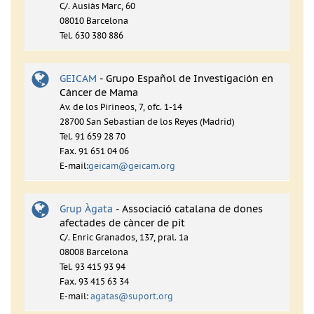
C/. Ausiàs Marc, 60
08010 Barcelona
Tel. 630 380 886
GEICAM
- Grupo Español de Investigación en
Cáncer de Mama
Av. de los Pirineos, 7, ofc. 1-14
28700 San Sebastian de los Reyes (Madrid)
Tel. 91 659 28 70
Fax. 91 651 04 06
E-mail:
geicam@geicam.org
Grup Àgata
- Associació catalana de dones
afectades de càncer de pit
C/. Enric Granados, 137, pral. 1a
08008 Barcelona
Tel. 93 415 93 94
Fax. 93 415 63 34
E-mail:
agatas@suport.org