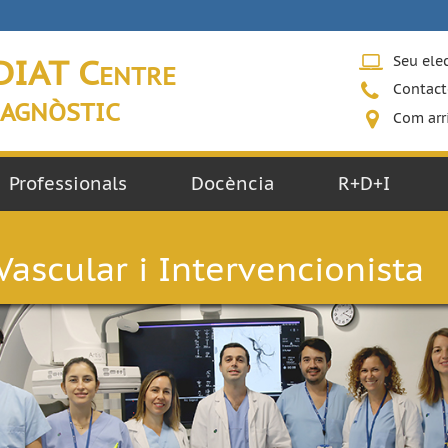
DIAT Centre
Seu ele
Contact
agnòstic
Com arr
Professionals
Docència
R+D+I
Vascular i Intervencionista