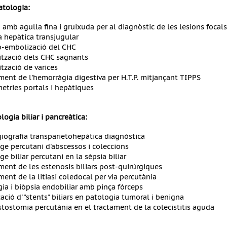
atologia:
 amb agulla fina i gruixuda per al diagnòstic de les lesions focals
a hepàtica transjugular
-embolizació del CHC
tzació dels CHC sagnants
tzació de varices
ment de l'hemorràgia digestiva per H.T.P. mitjançant TIPPS
tries portals i hepàtiques
logia biliar i pancreàtica:
iografia transparietohepàtica diagnòstica
ge percutani d'abscessos i coleccions
e biliar percutani en la sèpsia biliar
ment de les estenosis biliars post-quirúrgiques
ment de la litiasi coledocal per via percutània
gia i biòpsia endobiliar amb pinça fórceps
cació d' "stents" biliars en patologia tumoral i benigna
stostomia percutània en el tractament de la colecistitis aguda