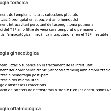
ogia toràcica
ment de l'empiema i altres coleccions pleurals
tzació bronquial en el pacient amb hemoptisi
ment intracavitari percutani de l'aspergil.loma pulmonar
axi del TEP amb filtre de vena cava temporal o permanent
òlisi farmacològica i mecànica intrapulmonar en el TEP inestable
ogia ginecològica
eabilització tubàrica en el tractament de la infertilitat
ment del dolor pèlvic crònic (varicocele femení) amb embolització
tzació hemorràgia post-part
tzació del mioma uterí
ge d'abscessos i coleccions
cació de catèters de nefrostomia o "doble J" en les obstruccions i/
ogia oftalmològica