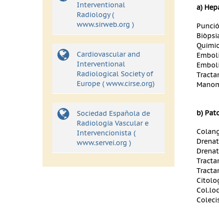
Interventional
a) Hep
Radiology (
www.sirweb.org )
Punció
Biòpsi
Quimio
Cardiovascular and
Emboli
Interventional
Emboli
Radiological Society of
Tracta
Europe ( www.cirse.org)
Manome
b) Pato
Sociedad Española de
Radiología Vascular e
Colang
Intervencionista (
Drenat
www.servei.org )
Drenatg
Tracta
Tracta
Citolo
Col.lo
Coleci