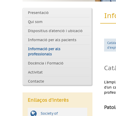
Presentació
Inf
Qui som
Dispositius d'atenció i ubicació
Informació per als pacients
Catàl
d'exp
Informació per als
professionals
Docència i Formació
Cat
Activitat
Contacte
L'àmpl
d'un c
profes
Enllaços d'interès
Pato
Society of