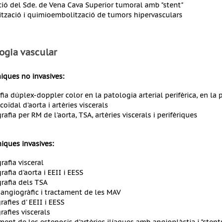
ació del Sde. de Vena Cava Superior tumoral amb "stent"
tzació i quimioembolització de tumors hipervasculars
ogia vascular
niques no invasives:
fia dúplex-doppler color en la patologia arterial perifèrica, en la 
coïdal d'aorta i artèries viscerals
afia per RM de l'aorta, TSA, artèries viscerals i perifèriques
niques invasives:
rafia visceral
afia d'aorta i EEII i EESS
rafia dels TSA
 angiogràfic i tractament de les MAV
afies d' EEII i EESS
rafies viscerals