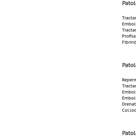
Patol
Tracta
Emboli
Tracta
Profil
Fibrin
Patol
Reperm
Tracta
Emboli
Emboli
Drenat
Col.lo
Patol