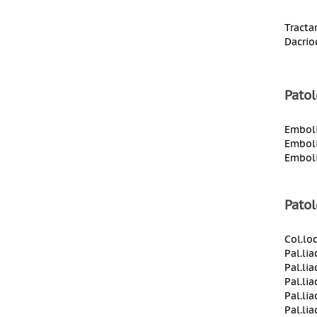
Tracta
Dacrio
Patol
Emboli
Emboli
Emboli
Pato
Col.lo
Pal.li
Pal.lia
Pal.lia
Pal.li
Pal.li