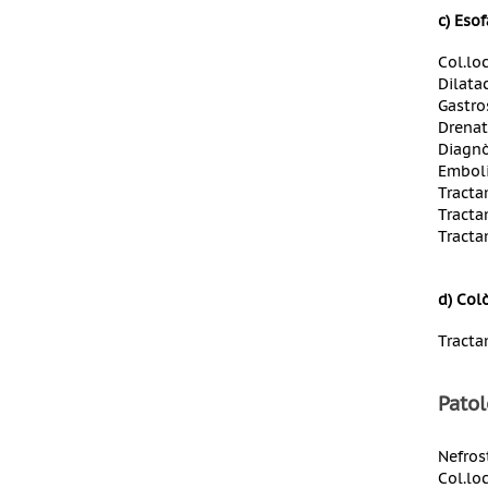
c) Esof
Col.lo
Dilata
Gastro
Drenat
Diagnò
Emboli
Tracta
Tracta
Tracta
d) Col
Tracta
Patol
Nefros
Col.lo