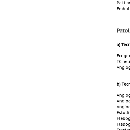
Pal.li
Emboli
Patol
a) Tèc
Ecogra
TC heli
Angiogr
b) Tèc
Angiog
Angiogr
Angiog
Estudi
Flebogr
Flebog