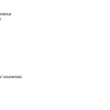
plàsica
s
" colorectals
l