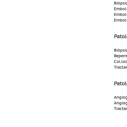
Biòpsi
Emboli
Emboli
Emboli
Patol
Biòpsi
Reperm
Col.loc
Tracta
Pato
Angiog
Angiog
Tracta