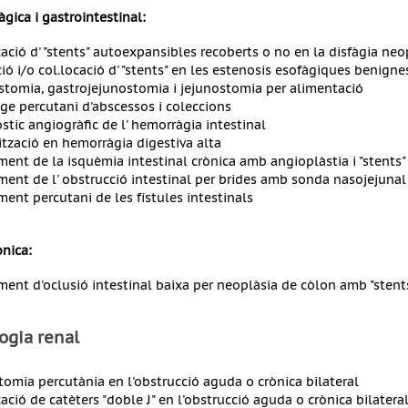
àgica i gastrointestinal:
cació d' "stents" autoexpansibles recoberts o no en la disfàgia neo
ció i/o col.locació d' "stents" en les estenosis esofàgiques benigne
stomia, gastrojejunostomia i jejunostomia per alimentació
ge percutani d'abscessos i coleccions
stic angiogràfic de l' hemorràgia intestinal
tzació en hemorràgia digestiva alta
ment de la isquèmia intestinal crònica amb angioplàstia i "stents"
ment de l' obstrucció intestinal per brides amb sonda nasojejunal
ment percutani de les fístules intestinals
ònica:
ment d'oclusió intestinal baixa per neoplàsia de còlon amb "stents
ogia renal
tomia percutània en l'obstrucció aguda o crònica bilateral
cació de catèters "doble J" en l'obstrucció aguda o crònica bilatera