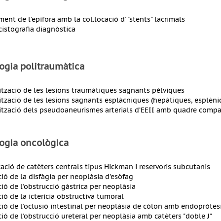
ment de l'epífora amb la col.locació d' "stents" lacrimals
cistografia diagnòstica
ogia politraumàtica
tzació de les lesions traumàtiques sagnants pèlviques
tzació de les lesions sagnants esplàcniques (hepàtiques, esplèniq
tzació dels pseudoaneurismes arterials d’EEII amb quadre compa
logia oncològica
cació de catèters centrals tipus Hickman i reservoris subcutanis
ació de la disfàgia per neoplàsia d'esòfag
ció de l'obstrucció gàstrica per neoplàsia
ció de la icterícia obstructiva tumoral
ació de l'oclusió intestinal per neoplàsia de còlon amb endopròtes
ació de l'obstrucció ureteral per neoplàsia amb catèters "doble J"