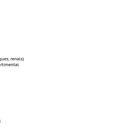
ues, renals)
rtimental
i