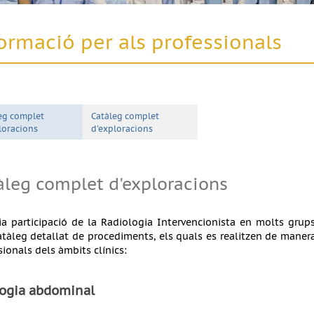
ormació per als professionals
eg complet
Catàleg complet
loracions
d'exploracions
àleg complet d'exploracions
ia participació de la Radiologia Intervencionista en molts grup
atàleg detallat de procediments, els quals es realitzen de maner
sionals dels àmbits clínics:
logia abdominal