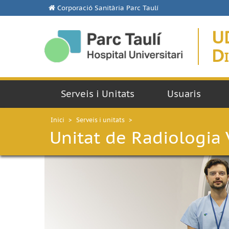
Corporació Sanitària Parc Taulí
U
Di
Serveis i Unitats
Usuaris
Inici
>
Serveis i unitats
>
Unitat de Radiologia 