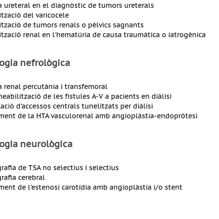
a ureteral en el diagnòstic de tumors ureterals
tzació del varicocele
tzació de tumors renals o pèlvics sagnants
tzació renal en l'hematúria de causa traumàtica o iatrogènica
ogia nefrològica
a renal percutània i transfemoral
eabilització de les fístules A-V a pacients en diàlisi
ació d'accessos centrals tunelitzats per diàlisi
ment de la HTA vasculorenal amb angioplàstia-endopròtesi
logia neurològica
rafia de TSA no selectius i selectius
rafia cerebral
ment de l'estenosi carotídia amb angioplàstia i/o stent