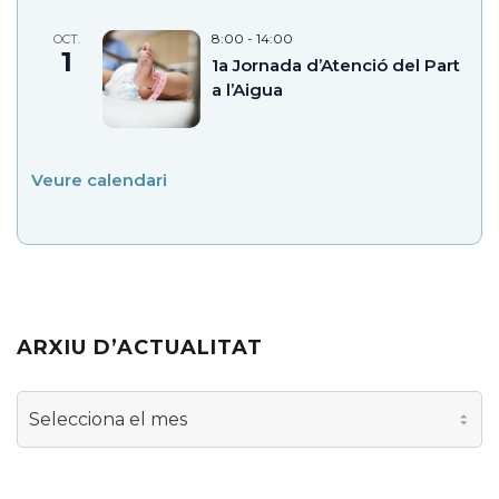
8:00
-
14:00
OCT.
1
1a Jornada d’Atenció del Part
a l’Aigua
Veure calendari
ARXIU D’ACTUALITAT
Arxiu