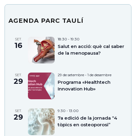
AGENDA PARC TAULÍ
18:30
-
19:30
SET.
16
Salut en acció: què cal saber
de la menopausa?
29 de setembre
-
1 de desembre
SET.
29
Programa «Healthtech
Innovation Hub»
9:30
-
13:00
SET.
29
7a edició de la jornada “4
tòpics en osteoporosi”