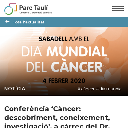
Skip
Skip
to
to
Content
navigation
Tota l'actualitat
NOTÍCIA
càncer
dia mundial
Conferència ‘Càncer:
descobriment, coneixement,
investigació’, a càrrec del Dr.