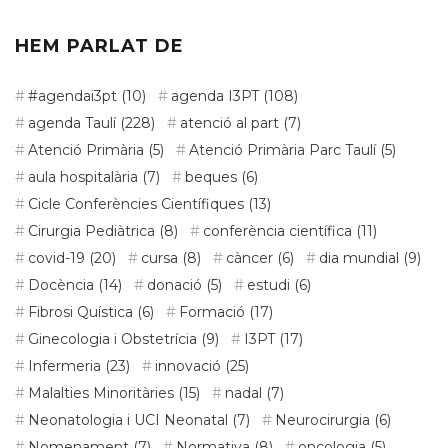
d’actualitat
HEM PARLAT DE
#agendai3pt
(10)
agenda I3PT
(108)
agenda Taulí
(228)
atenció al part
(7)
Atenció Primària
(5)
Atenció Primària Parc Taulí
(5)
aula hospitalària
(7)
beques
(6)
Cicle Conferències Científiques
(13)
Cirurgia Pediàtrica
(8)
conferència científica
(11)
covid-19
(20)
cursa
(8)
càncer
(6)
dia mundial
(9)
Docència
(14)
donació
(5)
estudi
(6)
Fibrosi Quística
(6)
Formació
(17)
Ginecologia i Obstetrícia
(9)
I3PT
(17)
Infermeria
(23)
innovació
(25)
Malalties Minoritàries
(15)
nadal
(7)
Neonatologia i UCI Neonatal
(7)
Neurocirurgia
(6)
Nomenament
(7)
Normativa
(8)
oncologia
(5)