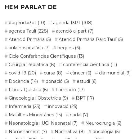
HEM PARLAT DE
#agendai3pt
(10)
agenda I3PT
(108)
agenda Taulí
(228)
atenció al part
(7)
Atenció Primària
(5)
Atenció Primària Parc Taulí
(5)
aula hospitalària
(7)
beques
(6)
Cicle Conferències Científiques
(13)
Cirurgia Pediàtrica
(8)
conferència científica
(11)
covid-19
(20)
cursa
(8)
càncer
(6)
dia mundial
(9)
Docència
(14)
donació
(5)
estudi
(6)
Fibrosi Quística
(6)
Formació
(17)
Ginecologia i Obstetrícia
(9)
I3PT
(17)
Infermeria
(23)
innovació
(25)
Malalties Minoritàries
(15)
nadal
(7)
Neonatologia i UCI Neonatal
(7)
Neurocirurgia
(6)
Nomenament
(7)
Normativa
(8)
oncologia
(5)