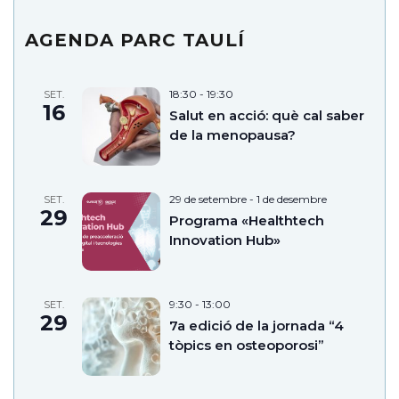
AGENDA PARC TAULÍ
18:30
-
19:30
SET.
16
Salut en acció: què cal saber
de la menopausa?
29 de setembre
-
1 de desembre
SET.
29
Programa «Healthtech
Innovation Hub»
9:30
-
13:00
SET.
29
7a edició de la jornada “4
tòpics en osteoporosi”