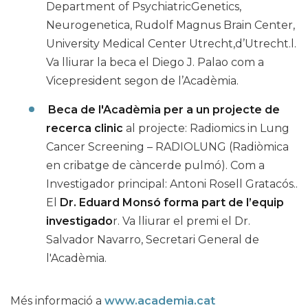
Department of PsychiatricGenetics,
Neurogenetica, Rudolf Magnus Brain Center,
University Medical Center Utrecht,d’Utrecht.l.
Va lliurar la beca el Diego J. Palao com a
Vicepresident segon de l’Acadèmia.
Beca de l'Acadèmia per a un projecte de
recerca clinic
al projecte: Radiomics in Lung
Cancer Screening – RADIOLUNG (Radiòmica
en cribatge de càncerde pulmó). Com a
Investigador principal: Antoni Rosell Gratacós..
El
Dr. Eduard Monsó forma part de l’equip
investigado
r. Va lliurar el premi el Dr.
Salvador Navarro, Secretari General de
l'Acadèmia.
Més informació a
www.academia.cat