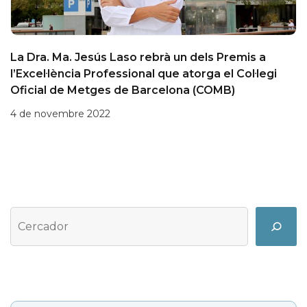
La Dra. Ma. Jesús Laso rebrà un dels Premis a
l’Excel·lència Professional que atorga el Col·legi
Oficial de Metges de Barcelona (COMB)
4 de novembre 2022
Cerca
Search