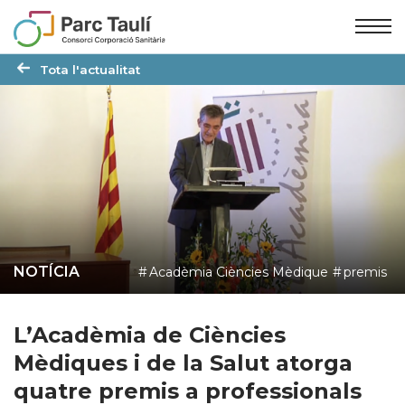
Skip
Skip
to
to
Content
navigation
Tota l'actualitat
NOTÍCIA
Acadèmia Ciències Mèdique
premis
L’Acadèmia de Ciències
Mèdiques i de la Salut atorga
quatre premis a professionals