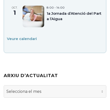
8:00
-
14:00
OCT.
1
1a Jornada d’Atenció del Part
a l’Aigua
Veure calendari
ARXIU D’ACTUALITAT
Arxiu