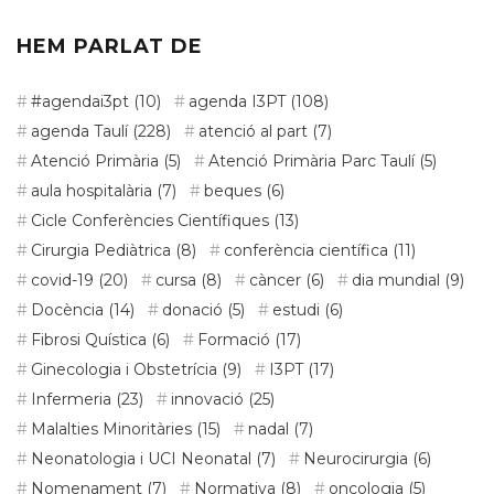
d’actualitat
HEM PARLAT DE
#agendai3pt
(10)
agenda I3PT
(108)
agenda Taulí
(228)
atenció al part
(7)
Atenció Primària
(5)
Atenció Primària Parc Taulí
(5)
aula hospitalària
(7)
beques
(6)
Cicle Conferències Científiques
(13)
Cirurgia Pediàtrica
(8)
conferència científica
(11)
covid-19
(20)
cursa
(8)
càncer
(6)
dia mundial
(9)
Docència
(14)
donació
(5)
estudi
(6)
Fibrosi Quística
(6)
Formació
(17)
Ginecologia i Obstetrícia
(9)
I3PT
(17)
Infermeria
(23)
innovació
(25)
Malalties Minoritàries
(15)
nadal
(7)
Neonatologia i UCI Neonatal
(7)
Neurocirurgia
(6)
Nomenament
(7)
Normativa
(8)
oncologia
(5)