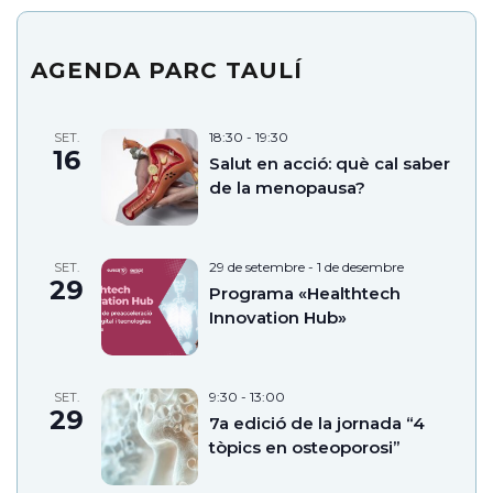
AGENDA PARC TAULÍ
18:30
-
19:30
SET.
16
Salut en acció: què cal saber
de la menopausa?
29 de setembre
-
1 de desembre
SET.
29
Programa «Healthtech
Innovation Hub»
9:30
-
13:00
SET.
29
7a edició de la jornada “4
tòpics en osteoporosi”