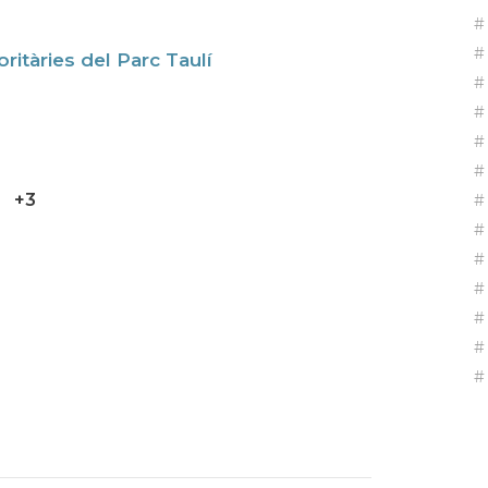
ritàries del Parc Taulí
+3