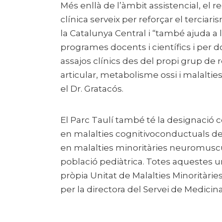
Més enllà de l’àmbit assistencial, el
clínica serveix per reforçar el terciari
la Catalunya Central i “també ajuda a 
programes docents i científics i per d
assajos clínics des del propi grup de r
articular, metabolisme ossi i malalti
el Dr. Gratacós.
El Parc Taulí també té la designació 
en malalties cognitivoconductuals de b
en malalties minoritàries neuromuscul
població pediàtrica. Totes aquestes u
pròpia Unitat de Malalties Minoritàrie
per la directora del Servei de Medicina