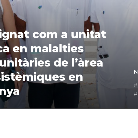
signat com a unitat
ca en malalties
nitàries de l’àrea
N
istèmiques en
unya