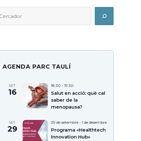
erca
earch
AGENDA PARC TAULÍ
18:30
-
19:30
SET.
16
Salut en acció: què cal
saber de la
menopausa?
29 de setembre
-
1 de desembre
SET.
29
Programa «Healthtech
Innovation Hub»