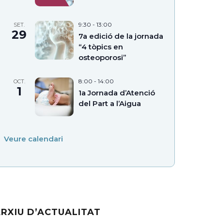
9:30
-
13:00
SET.
29
7a edició de la jornada
“4 tòpics en
osteoporosi”
8:00
-
14:00
OCT.
1
1a Jornada d’Atenció
del Part a l’Aigua
Veure calendari
RXIU D’ACTUALITAT