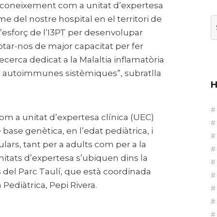
 reconeixement com a unitat d’expertesa
sme del nostre hospital en el territori de
Ar
l’esforç de l’I3PT per desenvolupar
otar-nos de major capacitat per fer
ecerca dedicat a la Malaltia inflamatòria
d’
es autoimmunes sistèmiques”, subratlla
H
com a unitat d’expertesa clínica (UEC)
ase genètica, en l’edat pediàtrica, i
ars, tant per a adults com per a la
nitats d’expertesa s’ubiquen dins la
s del Parc Taulí, que està coordinada
 Pediàtrica, Pepi Rivera.