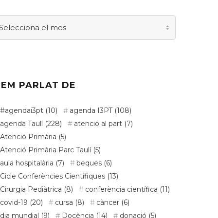
xiu
actualitat
EM PARLAT DE
#agendai3pt
(10)
agenda I3PT
(108)
agenda Taulí
(228)
atenció al part
(7)
Atenció Primària
(5)
Atenció Primària Parc Taulí
(5)
aula hospitalària
(7)
beques
(6)
Cicle Conferències Científiques
(13)
Cirurgia Pediàtrica
(8)
conferència científica
(11)
covid-19
(20)
cursa
(8)
càncer
(6)
dia mundial
(9)
Docència
(14)
donació
(5)