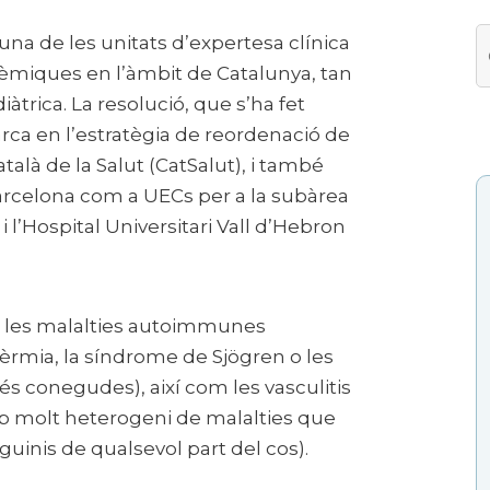
una de les unitats d’expertesa clínica
C
S
èmiques en l’àmbit de Catalunya, tan
àtrica. La resolució, que s’ha fet
ca en l’estratègia de reordenació de
atalà de la Salut (CatSalut), i també
Barcelona com a UECs per a la subàrea
i l’Hospital Universitari Vall d’Hebron
 les malalties autoimmunes
èrmia, la síndrome de Sjögren o les
 conegudes), així com les vasculitis
 molt heterogeni de malalties que
uinis de qualsevol part del cos).