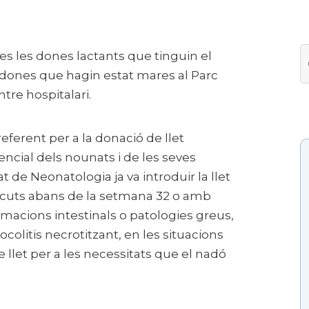
es les dones lactants que tinguin el
C
S
s dones que hagin estat mares al Parc
tre hospitalari.
referent per a la donació de llet
encial dels nounats i de les seves
at de Neonatologia ja va introduir la llet
cuts abans de la setmana 32 o amb
acions intestinals o patologies greus,
colitis necrotitzant, en les situacions
 llet per a les necessitats que el nadó