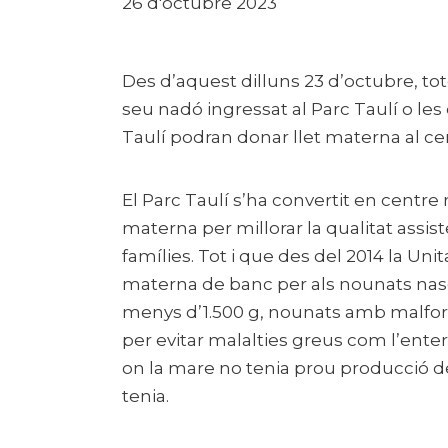
26 d'octubre 2023
Des d’aquest dilluns 23 d’octubre, tot
seu nadó ingressat al Parc Taulí o le
Taulí podran donar llet materna al cen
El Parc Taulí s’ha convertit en centre 
materna per millorar la qualitat assist
famílies. Tot i que des del 2014 la Unit
materna de banc per als nounats nas
menys d’1.500 g, nounats amb malform
per evitar malalties greus com l’entero
on la mare no tenia prou producció de
tenia.