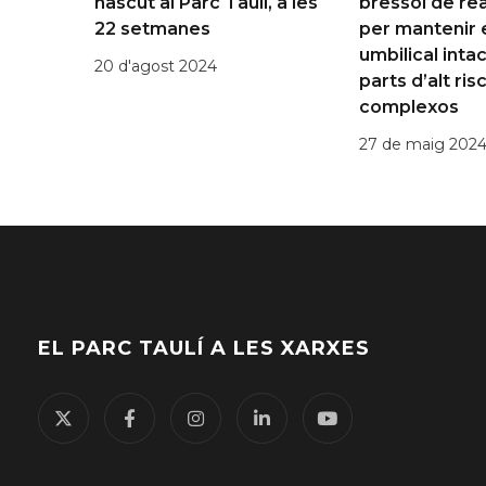
nascut al Parc Taulí, a les
bressol de re
22 setmanes
per mantenir 
umbilical inta
20 d'agost 2024
parts d’alt risc
complexos
27 de maig 202
EL PARC TAULÍ A LES XARXES