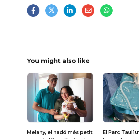
You might also like
Melany, el nadó més petit
El Parc Taulí u