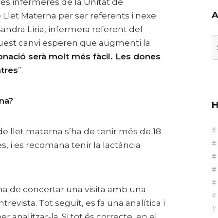
tres infermeres de la Unitat de
A
Llet Materna per ser referents i nexe
andra Liria, infermera referent del
quest canvi esperen que augmenti la
Ar
onació serà molt més fàcil. Les dones
ntres
”.
d’
na?
H
de llet materna s’ha de tenir més de 18
s, i es recomana tenir la lactància
’ha de concertar una visita amb una
revista. Tot seguit, es fa una analítica i
 analitzar-la. Si tot és correcte, en el