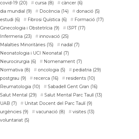
covid-19
(20)
cursa
(8)
càncer
(6)
dia mundial
(9)
Docència
(14)
donació
(5)
estudi
(6)
Fibrosi Quística
(6)
Formació
(17)
Ginecologia i Obstetrícia
(9)
I3PT
(17)
Infermeria
(23)
innovació
(25)
Malalties Minoritàries
(15)
nadal
(7)
Neonatologia i UCI Neonatal
(7)
Neurocirurgia
(6)
Nomenament
(7)
Normativa
(8)
oncologia
(5)
pediatria
(29)
postgrau
(9)
recerca
(16)
residents
(10)
Reumatologia
(10)
Sabadell Gent Gran
(16)
Salut Mental
(29)
Salut Mental Parc Taulí
(13)
UAB
(7)
Unitat Docent del Parc Taulí
(9)
urgències
(9)
vacunació
(8)
visites
(13)
voluntariat
(5)