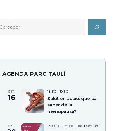
erca
earch
AGENDA PARC TAULÍ
18:30
-
19:30
SET.
16
Salut en acció: què cal
saber de la
menopausa?
29 de setembre
-
1 de desembre
SET.