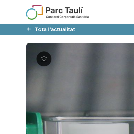
Skip
Skip
to
to
Content
navigation
Tota l'actualitat