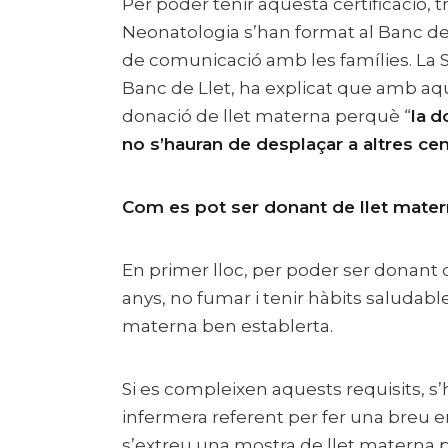
Per poder tenir aquesta certificació, 
Neonatologia s’han format al Banc de 
de comunicació amb les famílies. La S
Banc de Llet, ha explicat que amb a
donació de llet materna perquè “
la
d
no s’hauran de desplaçar a altres ce
Com es pot ser donant de llet mater
En primer lloc, per poder ser donant 
anys, no fumar i tenir hàbits saludable
materna ben establerta.
Si es compleixen aquests requisits, s
infermera referent per fer una breu ent
s’extreu una mostra de llet materna per