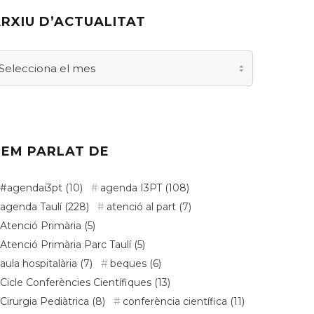
RXIU D’ACTUALITAT
xiu
actualitat
EM PARLAT DE
#agendai3pt
(10)
agenda I3PT
(108)
agenda Taulí
(228)
atenció al part
(7)
Atenció Primària
(5)
Atenció Primària Parc Taulí
(5)
aula hospitalària
(7)
beques
(6)
Cicle Conferències Científiques
(13)
Cirurgia Pediàtrica
(8)
conferència científica
(11)