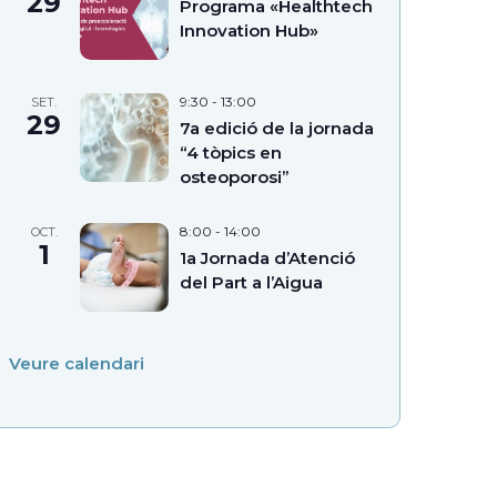
29
Programa «Healthtech
Innovation Hub»
9:30
-
13:00
SET.
29
7a edició de la jornada
“4 tòpics en
osteoporosi”
8:00
-
14:00
OCT.
1
1a Jornada d’Atenció
del Part a l’Aigua
Veure calendari