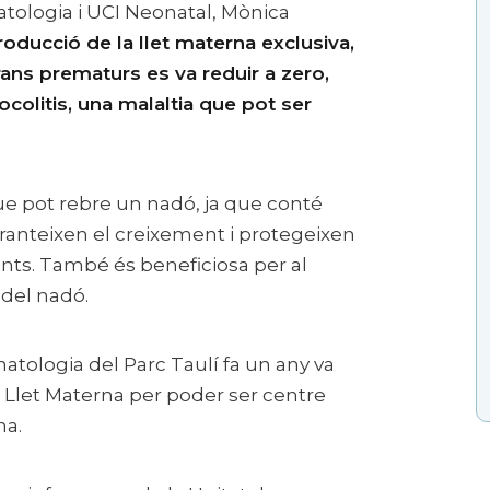
atologia i UCI Neonatal, Mònica
roducció de la llet materna exclusiva,
rans prematurs es va reduir a zero,
colitis, una malaltia que pot ser
que pot rebre un nadó, ja que conté
aranteixen el creixement i protegeixen
ents. També és beneficiosa per al
del nadó.
atologia del Parc Taulí fa un any va
Llet Materna per poder ser centre
na.