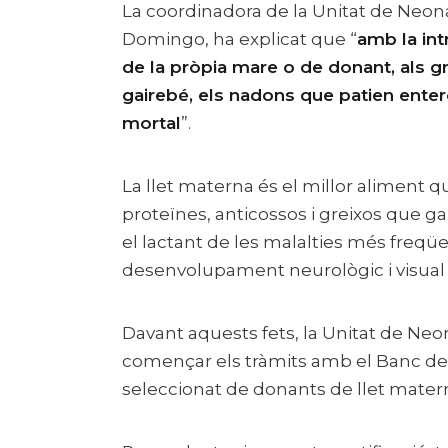
La coordinadora de la Unitat de Neon
Domingo, ha explicat que “
amb la int
de la pròpia mare o de donant, als g
gairebé, els nadons que patien entero
mortal
”.
La llet materna és el millor aliment 
proteïnes, anticossos i greixos que g
el lactant de les malalties més freqü
desenvolupament neurològic i visual 
Davant aquests fets, la Unitat de Neon
començar els tràmits amb el Banc de 
seleccionat de donants de llet mater