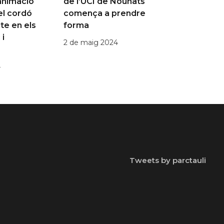
animació
de l’UCI de Nounats
el cordó
comença a prendre
cte en els
forma
 i
2 de maig 2024
4
Tweets by parctauli