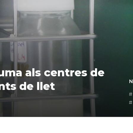
suma als centres de
N
ts de llet