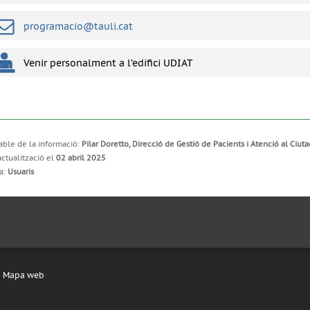
programacio@tauli.cat
Venir personalment a l’edifici UDIAT
ble de la informació:
Pilar Doretto, Direcció de Gestió de Pacients i Atenció al Ciut
actualització el
02 abril 2025
a:
Usuaris
Mapa web