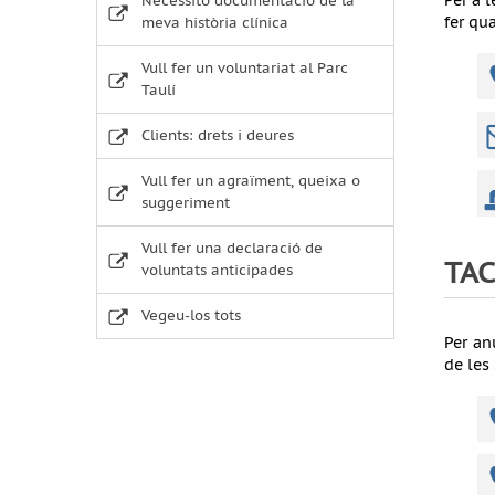
Per a 
Necessito documentació de la
fer qu
meva història clínica
Vull fer un voluntariat al Parc
Taulí
Clients: drets i deures
Vull fer un agraïment, queixa o
suggeriment
Vull fer una declaració de
TAC
voluntats anticipades
Vegeu-los tots
Per an
de les