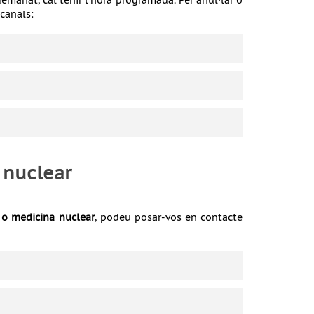
manat, cal tenir l'hora programada. Per anul·lar o
canals:
 nuclear
 o medicina nuclear
, podeu posar-vos en contacte