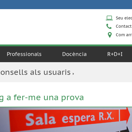
Seu ele
Contact
Com arr
Professionals
Docència
R+D+I
consells als usuaris
g a fer-me una prova