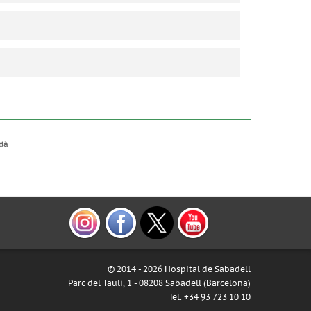
adà
© 2014 -
2026 Hospital de Sabadell
Parc del Taulí, 1 - 08208 Sabadell (Barcelona)
Tel. +34 93 723 10 10