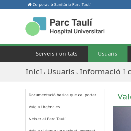
Corporació Sanitària Parc Taulí
Serveis i unitats
Usuaris
Inici
Usuaris
Informació i 
Vai
Documentació bàsica que cal portar
Vaig a Urgències
Néixer al Parc Taulí
Vaig a visitar a un pacient ingressat