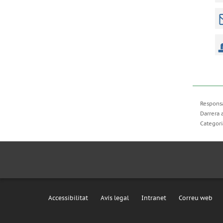
Responsa
Darrera 
Categori
Accessibilitat
Avís legal
Intranet
Correu web