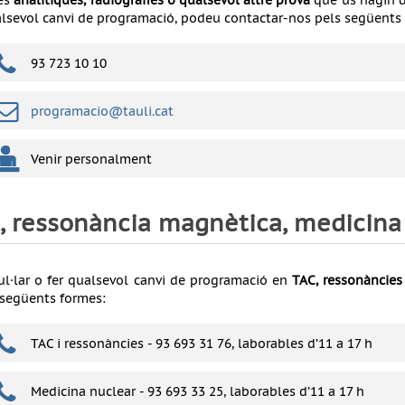
les
analítiques, radiografies o qualsevol altre prova
que us hagin de
alsevol canvi de programació, podeu contactar-nos pels següents 
93 723 10 10
programacio@tauli.cat
Venir personalment
, ressonància magnètica, medicina
ul·lar o fer qualsevol canvi de programació en
TAC, ressonàncies
 següents formes:
TAC i ressonàncies - 93 693 31 76, laborables d’11 a 17 h
Medicina nuclear - 93 693 33 25, laborables d’11 a 17 h