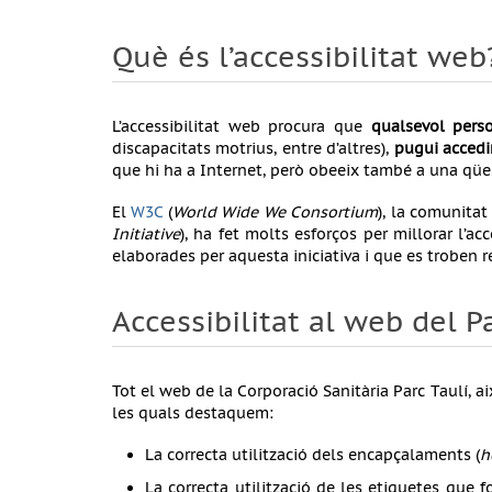
Què és l’accessibilitat web
L’accessibilitat web procura que
qualsevol pers
discapacitats motrius, entre d’altres),
pugui accedi
que hi ha a Internet, però obeeix també a una qüest
El
W3C
(
World Wide We Consortium
), la comunitat
Initiative
), ha fet molts esforços per millorar l’a
elaborades per aquesta iniciativa i que es troben r
Accessibilitat al web del Pa
Tot el web de la Corporació Sanitària Parc Taulí, a
les quals destaquem:
La correcta utilització dels encapçalaments (
h
La correcta utilització de les etiquetes que 