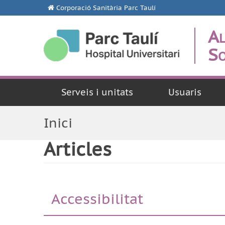
Corporació Sanitària Parc Taulí
Al
So
Serveis i unitats
Usuaris
Inici
Articles
Accessibilitat