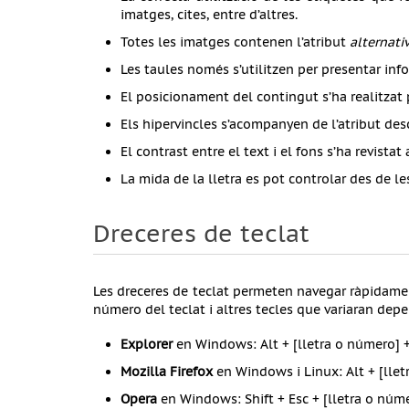
imatges, cites, entre d’altres.
Totes les imatges contenen l’atribut
alternati
Les taules només s’utilitzen per presentar inf
El posicionament del contingut s’ha realitzat p
Els hipervincles s’acompanyen de l’atribut des
El contrast entre el text i el fons s’ha revista
La mida de la lletra es pot controlar des de l
Dreceres de teclat
Les dreceres de teclat permeten navegar ràpidament
número del teclat i altres tecles que variaran dep
Explorer
en Windows: Alt + [lletra o número] +
Mozilla Firefox
en Windows i Linux: Alt + [llet
Opera
en Windows: Shift + Esc + [lletra o núm