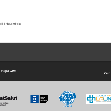
ció i Multimèdia
Mapa web
Parc 