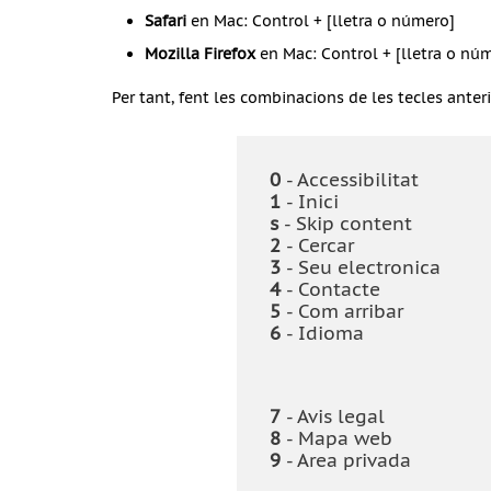
Safari
en Mac: Control + [lletra o número]
Mozilla Firefox
en Mac: Control + [lletra o nú
Per tant, fent les combinacions de les tecles anteri
0
- Accessibilitat
1
- Inici
s
- Skip content
2
- Cercar
3
- Seu electronica
4
- Contacte
5
- Com arribar
6
- Idioma
7
- Avis legal
8
- Mapa web
9
- Area privada