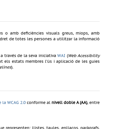
s o amb deficiències visuals greus, miops, amb
el dret de totes les persones a utilitzar la informació
a través de la seva iniciativa
WAI
(
Web Acessibility
ot els estats membres l’ús i aplicació de les guies
elines
).
e la WCAG 2.0
conforme al
nivell doble A (AA)
, entre
 representen: llistes, taules, enllaços, paràgrafs,