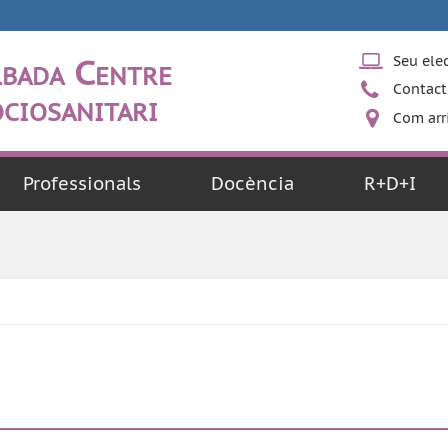
bada Centre
Seu ele
Contact
ciosanitari
Com arr
Professionals
Docència
R+D+I