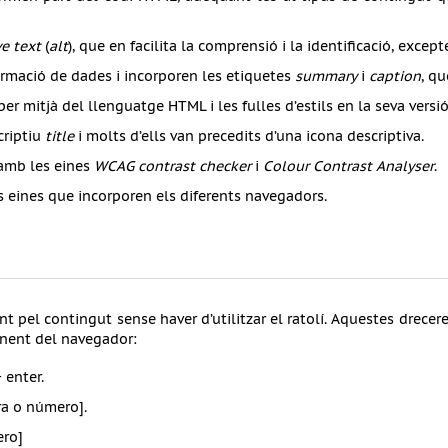
ve text
(
alt
), que en facilita la comprensió i la identificació, exce
ormació de dades i incorporen les etiquetes
summary
i
caption
, qu
er mitjà del llenguatge HTML i les fulles d’estils en la seva versió
criptiu
title
i molts d’ells van precedits d’una icona descriptiva.
t amb les eines
WCAG contrast checker
i
Colour Contrast Analyser
.
es eines que incorporen els diferents navegadors.
 pel contingut sense haver d’utilitzar el ratolí. Aquestes drece
enent del navegador:
 enter.
ra o número].
ero]