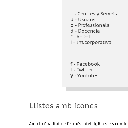
c
- Centres y Serveis
u
- Usuaris
p
- Professionals
d
- Docencia
r
- R+D+I
i
- Inf.corporativa
f
- Facebook
t
- Twitter
y
- Youtube
Llistes amb icones
Amb la finalitat de fer més intel·ligibles els con