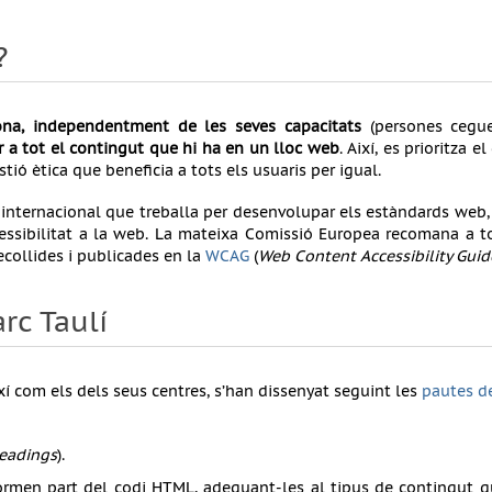
?
ona, independentment de les seves capacitats
(persones cegue
r a tot el contingut que hi ha en un lloc web
. Així, es prioritza 
ió ètica que beneficia a tots els usuaris per igual.
 internacional que treballa per desenvolupar els estàndards web, 
ccessibilitat a la web. La mateixa Comissió Europea recomana a t
ecollides i publicades en la
WCAG
(
Web Content Accessibility Guid
rc Taulí
ixí com els dels seus centres, s’han dissenyat seguint les
pautes d
eadings
).
formen part del codi HTML, adequant-les al tipus de contingut que