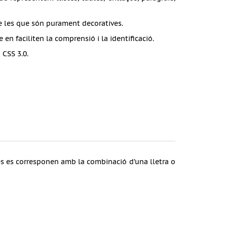
pte les que són purament decoratives.
e en faciliten la comprensió i la identificació.
 CSS 3.0.
res es corresponen amb la combinació d’una lletra o