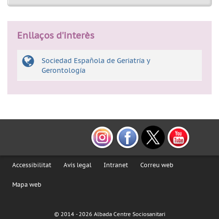
Enllaços d'interès
Sociedad Española de Geriatría y
Gerontología
Accessibilitat
Avís legal
Intranet
Correu web
Mapa web
© 2014 -
2026 Albada Centre Sociosanitari