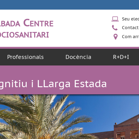
bada Centre
Seu ele
Contact
ciosanitari
Com arr
Professionals
Docència
R+D+I
gnitiu i LLarga Estada