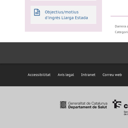
Objectius/motius
d'ingrès Llarga Estada
Darrera 
Categori
Accessibilitat
Avís legal
Intranet
Correu web