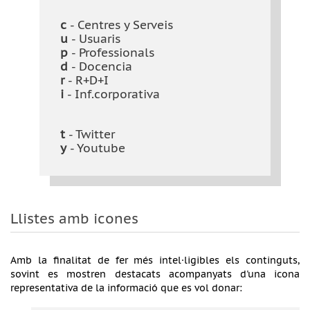
c
- Centres y Serveis
u
- Usuaris
p
- Professionals
d
- Docencia
r
- R+D+I
i
- Inf.corporativa
t
- Twitter
y
- Youtube
Llistes amb icones
Amb la finalitat de fer més intel·ligibles els continguts,
sovint es mostren destacats acompanyats d'una icona
representativa de la informació que es vol donar: