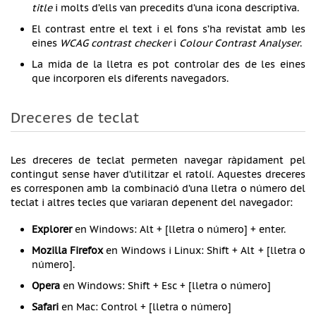
title
i molts d’ells van precedits d’una icona descriptiva.
El contrast entre el text i el fons s’ha revistat amb les
eines
WCAG contrast checker
i
Colour Contrast Analyser
.
La mida de la lletra es pot controlar des de les eines
que incorporen els diferents navegadors.
Dreceres de teclat
Les dreceres de teclat permeten navegar ràpidament pel
contingut sense haver d’utilitzar el ratolí. Aquestes dreceres
es corresponen amb la combinació d’una lletra o número del
teclat i altres tecles que variaran depenent del navegador:
Explorer
en Windows: Alt + [lletra o número] + enter.
Mozilla Firefox
en Windows i Linux: Shift + Alt + [lletra o
número].
Opera
en Windows: Shift + Esc + [lletra o número]
Safari
en Mac: Control + [lletra o número]