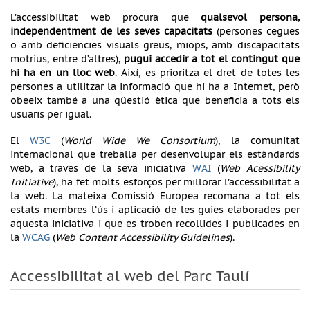
L’accessibilitat web procura que
qualsevol persona,
independentment de les seves capacitats
(persones cegues
o amb deficiències visuals greus, miops, amb discapacitats
motrius, entre d’altres),
pugui accedir a tot el contingut que
hi ha en un lloc web
. Així, es prioritza el dret de totes les
persones a utilitzar la informació que hi ha a Internet, però
obeeix també a una qüestió ètica que beneficia a tots els
usuaris per igual.
El
W3C
(
World Wide We Consortium
), la comunitat
internacional que treballa per desenvolupar els estàndards
web, a través de la seva iniciativa
WAI
(
Web Acessibility
Initiative
), ha fet molts esforços per millorar l’accessibilitat a
la web. La mateixa Comissió Europea recomana a tot els
estats membres l’ús i aplicació de les guies elaborades per
aquesta iniciativa i que es troben recollides i publicades en
la
WCAG
(
Web Content Accessibility Guidelines
).
Accessibilitat al web del Parc Taulí