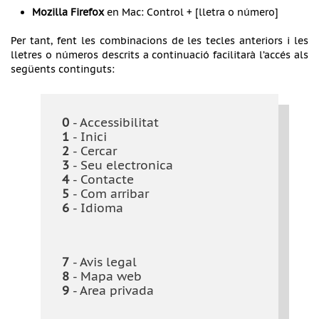
Mozilla Firefox
en Mac: Control + [lletra o número]
Per tant, fent les combinacions de les tecles anteriors i les
lletres o números descrits a continuació facilitarà l’accés als
següents continguts:
0
- Accessibilitat
1
- Inici
2
- Cercar
3
- Seu electronica
4
- Contacte
5
- Com arribar
6
- Idioma
7
- Avis legal
8
- Mapa web
9
- Area privada