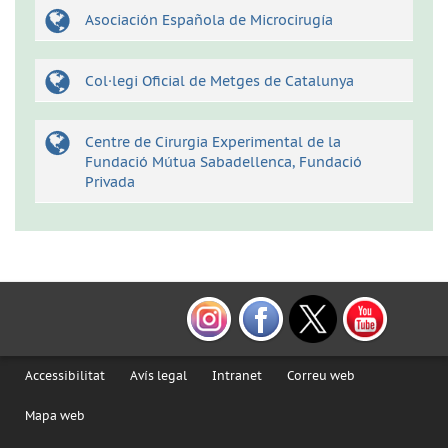
Asociación Española de Microcirugía
Col·legi Oficial de Metges de Catalunya
Centre de Cirurgia Experimental de la
Fundació Mútua Sabadellenca, Fundació
Privada
Accessibilitat
Avís legal
Intranet
Correu web
Mapa web