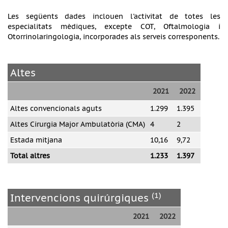
Les següents dades inclouen l'activitat de totes les
especialitats mèdiques, excepte COT, Oftalmologia i
Otorrinolaringologia, incorporades als serveis corresponents.
Altes
2021
2022
Altes convencionals aguts
1.299
1.395
Altes Cirurgia Major Ambulatòria (CMA)
4
2
Estada mitjana
10,16
9,72
Total altres
1.233
1.397
(1)
Intervencions quirúrgiques
2021
2022