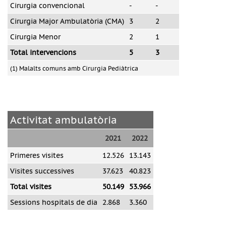
Cirurgia convencional
-
-
Cirurgia Major Ambulatòria (CMA)
3
2
Cirurgia Menor
2
1
Total intervencions
5
3
(1) Malalts comuns amb Cirurgia Pediàtrica
Activitat ambulatòria
2021
2022
Primeres visites
12.526
13.143
Visites successives
37.623
40.823
Total visites
50.149
53.966
Sessions hospitals de dia
2.868
3.360