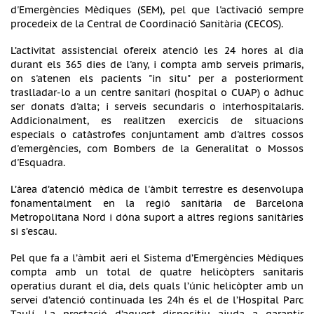
d'Emergències Mèdiques (SEM), pel que l'activació sempre
procedeix de la Central de Coordinació Sanitària (CECOS).
L’activitat assistencial ofereix atenció les 24 hores al dia
durant els 365 dies de l'any, i compta amb serveis primaris,
on s'atenen els pacients "in situ" per a posteriorment
traslladar-lo a un centre sanitari (hospital o CUAP) o àdhuc
ser donats d'alta; i serveis secundaris o interhospitalaris.
Addicionalment, es realitzen exercicis de situacions
especials o catàstrofes conjuntament amb d'altres cossos
d'emergències, com Bombers de la Generalitat o Mossos
d'Esquadra.
L’àrea d’atenció mèdica de l'àmbit terrestre es desenvolupa
fonamentalment en la regió sanitària de Barcelona
Metropolitana Nord i dóna suport a altres regions sanitàries
si s’escau.
Pel que fa a l’àmbit aeri el Sistema d’Emergències Mèdiques
compta amb un total de quatre helicòpters sanitaris
operatius durant el dia, dels quals l’únic helicòpter amb un
servei d’atenció continuada les 24h és el de l’Hospital Parc