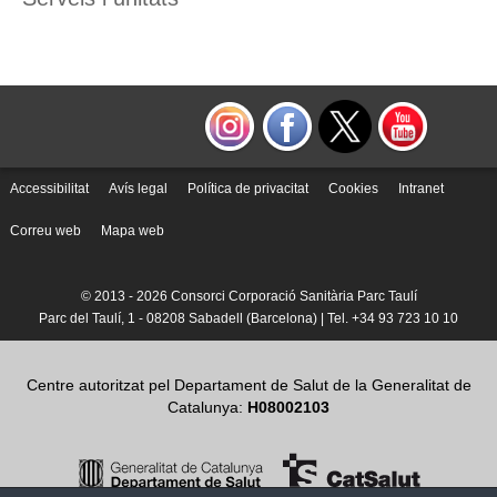
Informació corporativa
Àrea personal
Seu electrònica
Com arribar i contacte
Accessibilitat
Avís legal
Política de privacitat
Cookies
Intranet
Col·labora
Correu web
Mapa web
Treballa amb nosaltres
© 2013 -
2026 Consorci Corporació Sanitària Parc Taulí
Parc del Taulí, 1 - 08208 Sabadell (Barcelona) | Tel. +34 93 723 10 10
Centre autoritzat pel Departament de Salut de la Generalitat de
Catalunya:
H08002103