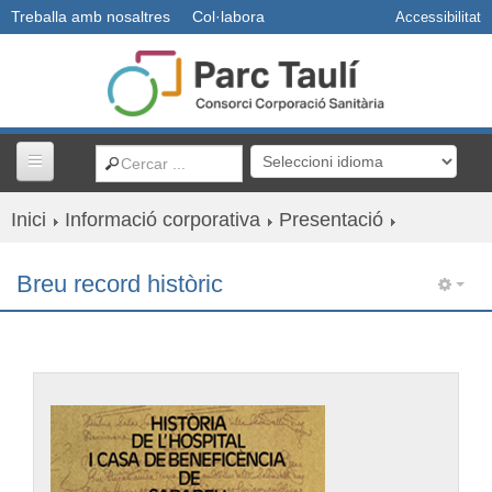
Treballa amb nosaltres
Col·labora
Accessibilitat
Inici
Informació corporativa
Presentació
Centres i serveis
Breu record històric
Usuaris
Professionals
Docència
R+D+I