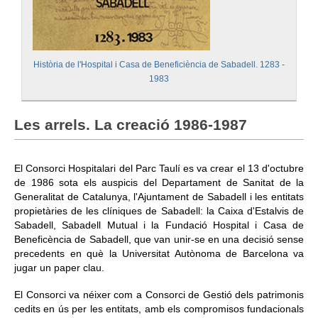
Informació corporativa
Àrea personal
Història de l'Hospital i Casa de Beneficiència de Sabadell. 1283 -
1983
Seu electrònica
Com arribar i contacte
Les arrels. La creació 1986-1987
Col·labora
El Consorci Hospitalari del Parc Taulí es va crear el 13 d'octubre
Treballa amb nosaltres
de 1986 sota els auspicis del Departament de Sanitat de la
Generalitat de Catalunya, l'Ajuntament de Sabadell i les entitats
propietàries de les clíniques de Sabadell: la Caixa d'Estalvis de
Sabadell, Sabadell Mutual i la Fundació Hospital i Casa de
Beneficència de Sabadell, que van unir-se en una decisió sense
precedents en què la Universitat Autònoma de Barcelona va
jugar un paper clau.
El Consorci va néixer com a Consorci de Gestió dels patrimonis
cedits en ús per les entitats, amb els compromisos fundacionals