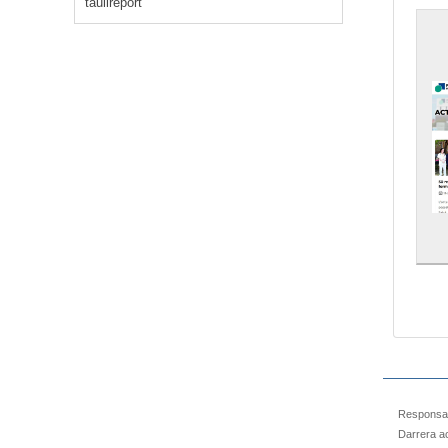
taulireport
Responsab
Darrera ac