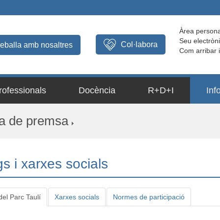
Àrea persona
Seu electròn
Col·labora
reballa amb nosaltres
Com arribar 
rofessionals
Docència
R+D+I
Inf
a de premsa
s i xarxes socials
del Parc Taulí
Xarxes socials
Normes de participació