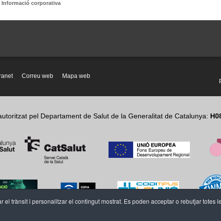
:
Informació corporativa
tranet
Correu web
Mapa web
autoritzat pel Departament de Salut de la Generalitat de Catalunya:
H0
r el trànsit i personalitzar el contingut mostrat. Es poden acceptar o rebutjar totes l