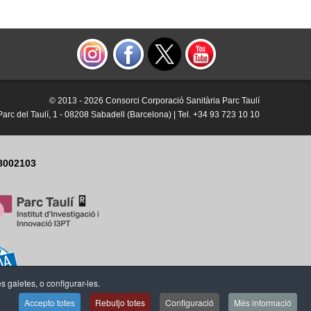
© 2013 -
2026 Consorci Corporació Sanitària Parc Taulí
Parc del Taulí, 1 - 08208 Sabadell (Barcelona) | Tel. +34 93 723 10 10
8002103
es galetes, o configurar-les.
Accepto totes
Rebutjo totes
Configuració
Més informació