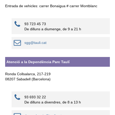
Entrada de vehicles: carrer Bonaigua # carrer Montblanc
93 723 45 73
De dilluns a diumenge, de 9 a 21 h
sgg@tauli.cat
Atenció a la Dependència Parc Taulí
Ronda Collsalarca, 217-219
08207 Sabadell (Barcelona)
93 693 32 22
De dilluns a divendres, de 8 a 13 h