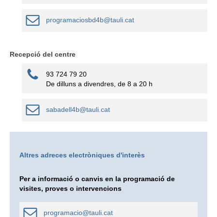
programaciosbd4b@tauli.cat
Recepció del centre
93 724 79 20
De dilluns a divendres, de 8 a 20 h
sabadell4b@tauli.cat
Altres adreces electròniques d'interès
Per a informació o canvis en la programació de
visites, proves o intervencions
programacio@tauli.cat