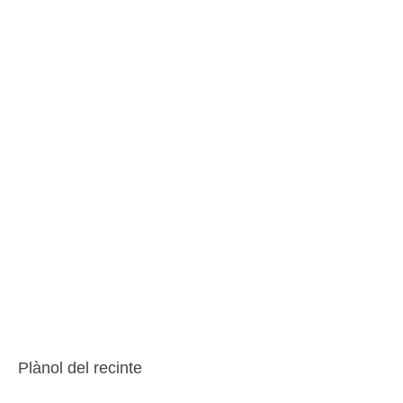
Informació corporativa
Àrea personal
Seu electrònica
Com arribar i contacte
Col·labora
Treballa amb nosaltres
Plànol del recinte