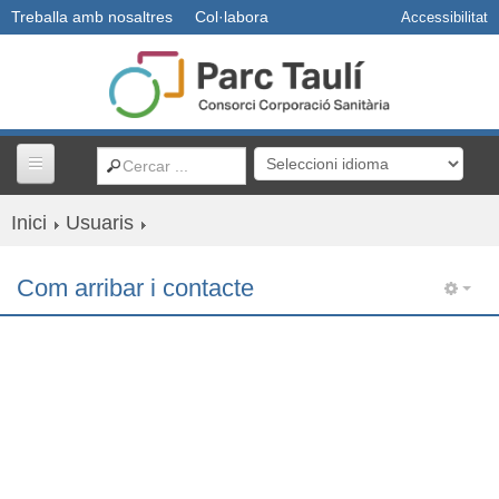
Treballa amb nosaltres
Col·labora
Accessibilitat
Inici
Usuaris
Centres i serveis
Com arribar i contacte
Usuaris
Professionals
Docència
R+D+I