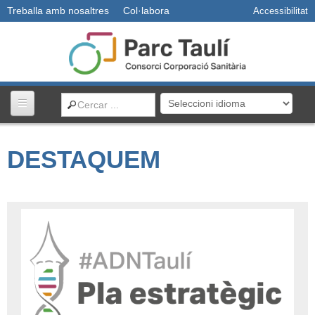
Treballa amb nosaltres
Col·labora
Accessibilitat
Centres i serveis
DESTAQUEM
Usuaris
Professionals
Docència
R+D+I