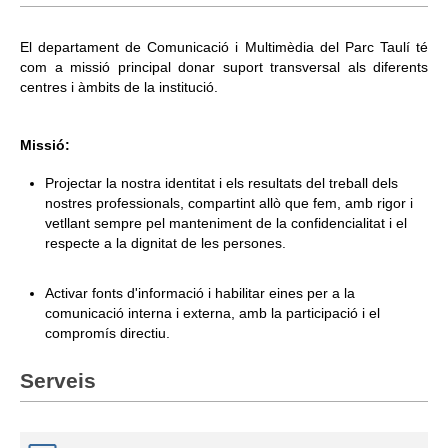
Informació corporativa
El departament de Comunicació i Multimèdia del Parc Taulí té
com a missió principal donar suport transversal als diferents
Àrea personal
centres i àmbits de la institució.
Seu electrònica
Missió:
Com arribar i contacte
Projectar la nostra identitat i els resultats del treball dels
Col·labora
nostres professionals, compartint allò que fem, amb rigor i
vetllant sempre pel manteniment de la confidencialitat i el
Treballa amb nosaltres
respecte a la dignitat de les persones.
Activar fonts d'informació i habilitar eines per a la
comunicació interna i externa, amb la participació i el
compromís directiu.
Serveis