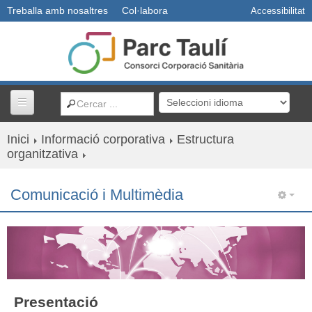
Treballa amb nosaltres
Col·labora
Accessibilitat
Inici
Informació corporativa
Estructura
Centres i serveis
organitzativa
Usuaris
Comunicació i Multimèdia
Professionals
Docència
R+D+I
Presentació