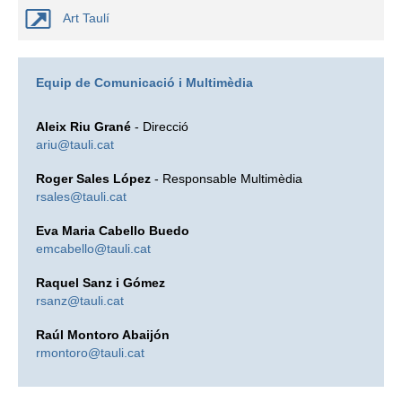
Art Taulí
Equip de Comunicació i Multimèdia
Aleix Riu Grané
- Direcció
ariu@tauli.cat
Roger Sales López
- Responsable Multimèdia
rsales@tauli.cat
Eva Maria Cabello Buedo
emcabello@tauli.cat
Raquel Sanz i Gómez
rsanz@tauli.cat
Raúl Montoro Abaijón
rmontoro@tauli.cat