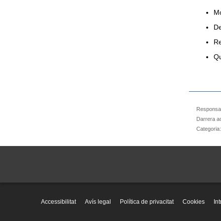
Mo
De
Re
Q
Responsab
Darrera ac
Categoria
Accessibilitat
Avís legal
Política de privacitat
Cookies
In