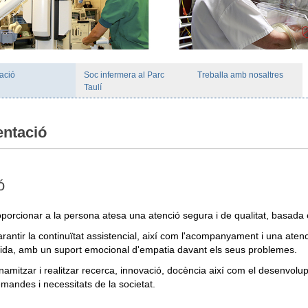
ació
Soc infermera al Parc
Treballa amb nosaltres
Taulí
entació
ó
porcionar a la persona atesa una atenció segura i de qualitat, basada
rantir la continuïtat assistencial, així com l'acompanyament i una aten
ida, amb un suport emocional d'empatia davant els seus problemes.
namitzar i realitzar recerca, innovació, docència així com el desenvo
mandes i necessitats de la societat.