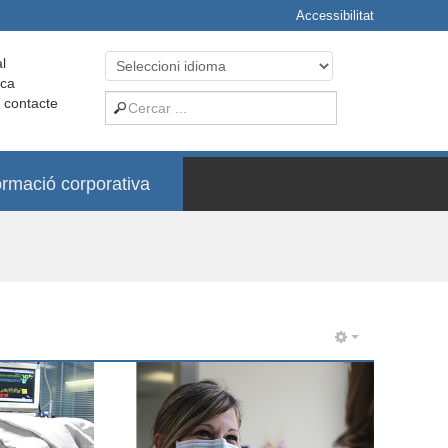
Accessibilitat
l
ica
i contacte
ormació corporativa