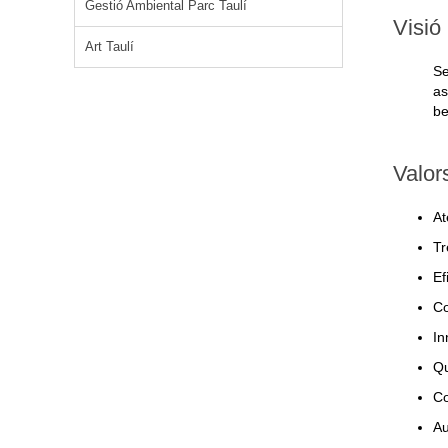
Gestió Ambiental Parc Taulí
Visió
Art Taulí
Se
as
be
Valor
At
Tr
Ef
Co
In
Qu
Co
Au