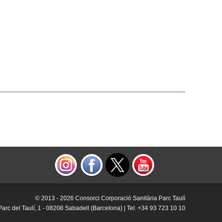
© 2013 -
2026 Consorci Corporació Sanitària Parc Taulí
Parc del Taulí, 1 - 08208 Sabadell (Barcelona) | Tel. +34 93 723 10 10