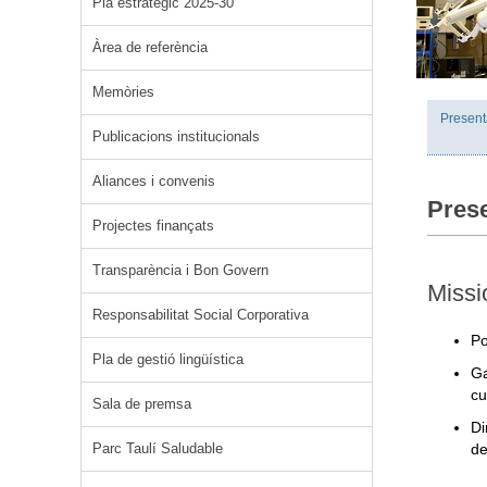
Pla estratègic 2025-30
Àrea de referència
Memòries
Present
Publicacions institucionals
Aliances i convenis
Pres
Projectes finançats
Transparència i Bon Govern
Missi
Responsabilitat Social Corporativa
Po
Pla de gestió lingüística
Ga
cu
Sala de premsa
Di
Parc Taulí Saludable
de