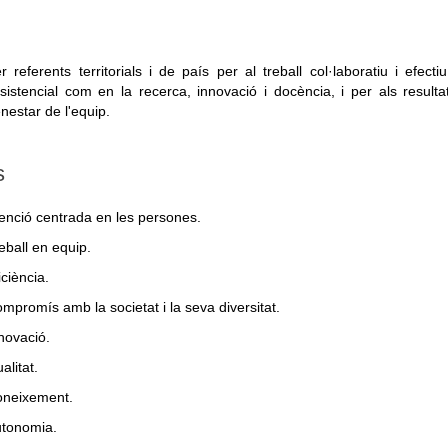
r referents territorials i de país per al treball col·laboratiu i efect
sistencial com en la recerca, innovació i docència, i per als resultat
nestar de l'equip.
s
enció centrada en les persones.
eball en equip.
iciència.
mpromís amb la societat i la seva diversitat.
novació.
alitat.
neixement.
tonomia.