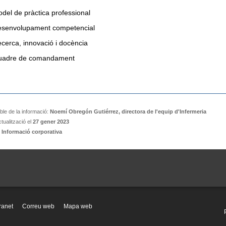
del de pràctica professional
senvolupament competencial
cerca, innovació i docència
uadre de comandament
le de la informació:
Noemí Obregón Gutiérrez, directora de l'equip d'Infermeria
tualització el
27 gener 2023
:
Informació corporativa
tranet
Correu web
Mapa web