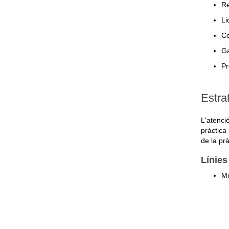
Re
Li
Co
Ga
Pr
Estra
L'atenci
pràctica 
de la prà
Línies
Mo