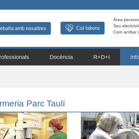
Àrea persona
Seu electròn
Col·labora
reballa amb nosaltres
Com arribar 
rofessionals
Docència
R+D+I
Inf
rmeria Parc Taulí