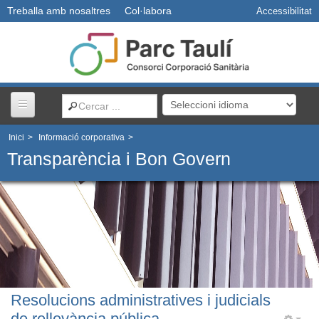
Treballa amb nosaltres
Col·labora
Accessibilitat
Inici
>
Informació corporativa
>
Centres i serveis
Transparència i Bon Govern
Usuaris
Professionals
Docència
Resolucions administratives i judicials
R+D+I
de rellevància pública