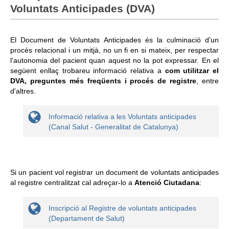
Voluntats Anticipades (DVA)
Informació corporativa
El Document de Voluntats Anticipades és la culminació d'un
Àrea personal
procés relacional i un mitjà, no un fi en si mateix, per respectar
l'autonomia del pacient quan aquest no la pot expressar. En el
Seu electrònica
següent enllaç trobareu informació relativa a
com utilitzar el
DVA, preguntes més freqüents i procés de registre
, entre
Com arribar i contacte
d'altres.
Col·labora
Informació relativa a les Voluntats anticipades
Treballa amb nosaltres
(Canal Salut - Generalitat de Catalunya)
Si un pacient vol registrar un document de voluntats anticipades
al registre centralitzat cal adreçar-lo a
Atenció Ciutadana
:
Inscripció al Registre de voluntats anticipades
(Departament de Salut)