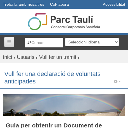
Treballa amb nosaltres
Col·labora
Accessibilitat
Inici
Usuaris
Vull fer un tràmit
Centres i serveis
Vull fer una declaració de voluntats
Usuaris
anticipades
Professionals
Docència
R+D+I
Guia per obtenir un Document de