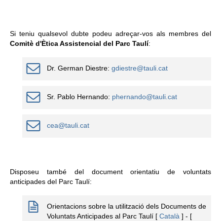
Si teniu qualsevol dubte podeu adreçar-vos als membres del
Comitè d'Ètica Assistencial del Parc Taulí­
:
Dr. German Diestre:
gdiestre@tauli.cat
Sr. Pablo Hernando:
phernando@tauli.cat
cea@tauli.cat
Disposeu també del document orientatiu de voluntats
anticipades del Parc Taulí­:
Orientacions sobre la utilització dels Documents de
Voluntats Anticipades al Parc Taulí­
[
Català
] - [