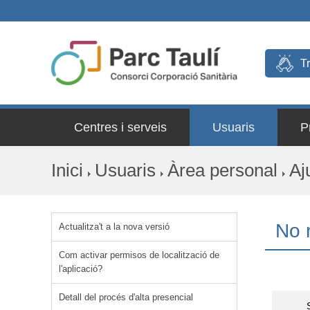
T
Centres i serveis
Usuaris
P
Inici
Usuaris
Àrea personal
Aj
No 
Actualitza't a la nova versió
Com activar permisos de localització de
l'aplicació?
Detall del procés d'alta presencial