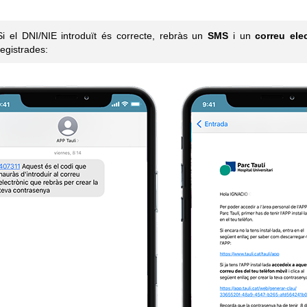
Si el DNI/NIE introduït és correcte, rebràs un
SMS
i un
correu ele
registrades: