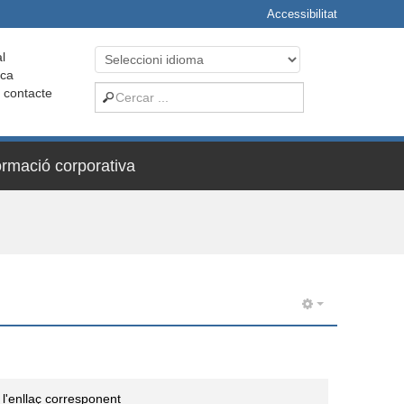
Accessibilitat
l
ica
i contacte
ormació corporativa
 l'enllaç corresponent