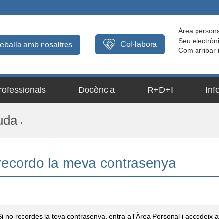
Àrea persona
Seu electròn
Col·labora
reballa amb nosaltres
Com arribar 
rofessionals
Docència
R+D+I
Inf
uda
recordo la meva contrasenya
Si no recordes la teva contrasenya, entra a l'Àrea Personal i accedeix a