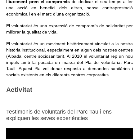
lliurement pren el compromís
de dedicar el seu temps a fer
una acció en benefici dels altres, sense contraprestació
Informació corporativa
econòmica i en el marc d’una organització.
El voluntariat és una expressió de compromís de solidaritat per
Àrea personal
millorar la qualitat de vida.
Seu electrònica
El voluntariat és un moviment històricament vinculat a la nostra
història institucional, especialment en algun dels nostres centres
Com arribar i contacte
(Albada, centre sociosanitari). Al 2010 el voluntariat rep un nou
Col·labora
impuls amb la posada en marxa del Pla de voluntariat Parc
Taulí. Aquest Pla vol donar resposta a demandes sanitàries i
Treballa amb nosaltres
socials existents en els diferents centres corporatius.
Activitat
Testimonis de voluntaris del Parc Taulí ens
expliquen les seves experiències