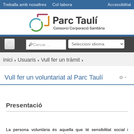
Treballa amb nosaltres
Col·labora
Accessibilitat
Inici
Usuaris
Vull fer un tràmit
Centres i serveis
Vull fer un voluntariat al Parc Taulí
Usuaris
Professionals
Presentació
Docència
R+D+I
La persona voluntària és aquella que té sensibilitat social i