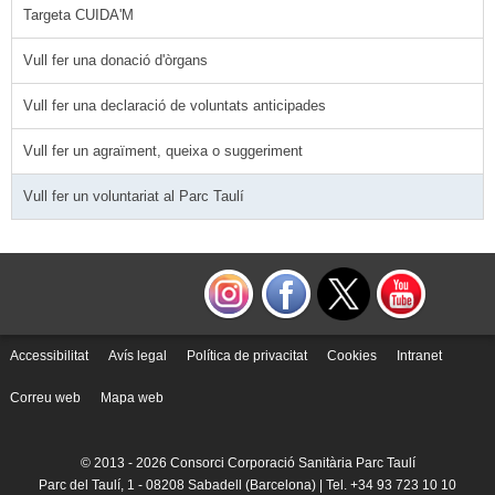
Targeta CUIDA'M
Vull fer una donació d'òrgans
Vull fer una declaració de voluntats anticipades
Vull fer un agraïment, queixa o suggeriment
Vull fer un voluntariat al Parc Taulí
Accessibilitat
Avís legal
Política de privacitat
Cookies
Intranet
Correu web
Mapa web
© 2013 -
2026 Consorci Corporació Sanitària Parc Taulí
Parc del Taulí, 1 - 08208 Sabadell (Barcelona) | Tel. +34 93 723 10 10