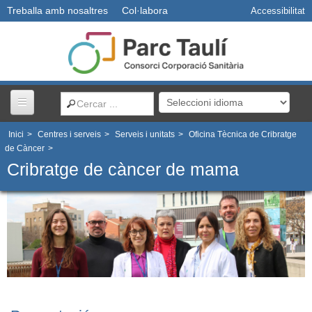
Treballa amb nosaltres
Col·labora
Accessibilitat
Inici
>
Centres i serveis
>
Serveis i unitats
>
Oficina Tècnica de Cribratge
Centres i serveis
de Càncer
>
Cribratge de càncer de mama
Usuaris
Professionals
Docència
R+D+I