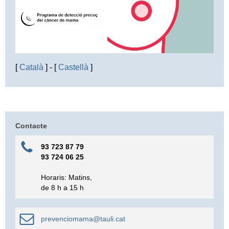
[
Català
] - [
Castellà
]
Contacte
93 723 87 79
93 724 06 25
Horaris: Matins,
de 8 h a 15 h
prevenciomama@tauli.cat