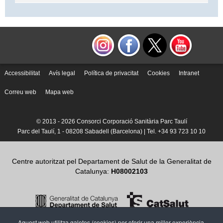
Accessibilitat
Avís legal
Política de privacitat
Cookies
Intranet
Correu web
Mapa web
© 2013 -
2026 Consorci Corporació Sanitària Parc Taulí
Parc del Taulí, 1 - 08208 Sabadell (Barcelona) | Tel. +34 93 723 10 10
Centre autoritzat pel Departament de Salut de la Generalitat de
Catalunya:
H08002103
Aquest web utilitza galetes (cookies) per oferir una millor experiència,