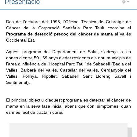
Presentació
Informació corporativa
Des de l'octubre del 1995, l'Oficina Tècnica de Cribratge de
Àrea personal
Càncer de la Corporació Sanitària Parc Taulí coordina el
Programa de detecció precoç del càncer de mama
al Vallès
Seu electrònica
Occidental Est.
Com arribar i contacte
Aquest programa del Departament de Salut, s'adreça a les
dones d'entre 50 i 69 anys d'edat residents als nou municipis de
Col·labora
l’àrea d’influència de l’Hospital Parc Taulí de Sabadell (Badia del
Vallès, Barberà del Vallès, Castellar del Vallès, Cerdanyola del
Treballa amb nosaltres
Vallès, Polinyà, Ripollet, Sabadell Sant Llorenç Savall i
Sentmenat).
El principal objectiu d’aquest programa és detectar el càncer de
mama en la seva fase inicial, abans que doni símptomes, quan
és més fàcil de tractar i curar.