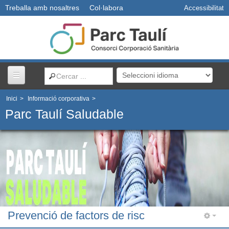
Treballa amb nosaltres
Col·labora
Accessibilitat
Inici
>
Informació corporativa
>
Centres i serveis
Parc Taulí Saludable
Usuaris
Professionals
Docència
Prevenció de factors de risc
R+D+I