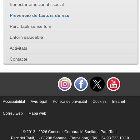
Benestar emocional i social
Prevenció de factors de risc
Parc Taulí sense fum
Entorn saludable
Activitats
Contacte
Accessibilitat
Avís legal
Política de privacitat
Cookies
Intranet
Correu web
Mapa web
© 2013 -
2026 Consorci Corporació Sanitària Parc Taulí
Parc del Taulí, 1 - 08208 Sabadell (Barcelona) | Tel. +34 93 723 10 10