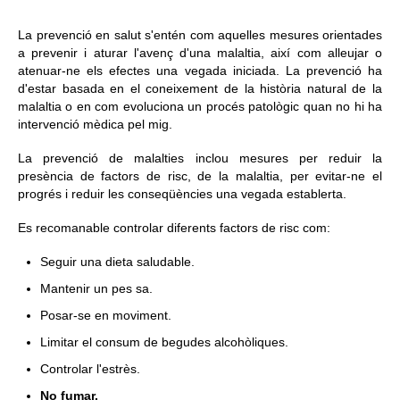
Informació corporativa
La prevenció en salut s'entén com aquelles mesures orientades
a prevenir i aturar l'avenç d'una malaltia, així com alleujar o
atenuar-ne els efectes una vegada iniciada. La prevenció ha
Àrea personal
d'estar basada en el coneixement de la història natural de la
malaltia o en com evoluciona un procés patològic quan no hi ha
Seu electrònica
intervenció mèdica pel mig.
Com arribar i contacte
La prevenció de malalties inclou mesures per reduir la
presència de factors de risc, de la malaltia, per evitar-ne el
Col·labora
progrés i reduir les conseqüències una vegada establerta.
Treballa amb nosaltres
Es recomanable controlar diferents factors de risc com:
Seguir una dieta saludable.
Mantenir un pes sa.
Posar-se en moviment.
Limitar el consum de begudes alcohòliques.
Controlar l'estrès.
No fumar.