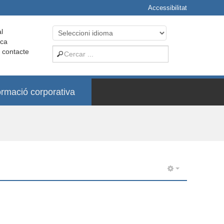
Accessibilitat
l
ica
i contacte
ormació corporativa