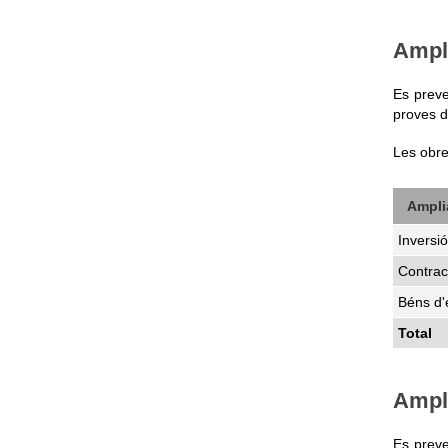
Ampl
Es preve
proves d
Les obre
Amplia
Inversió
Contrac
Béns d
Total
Ampli
Es preve