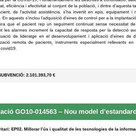
at, eficiència i efectivitat al conjunt de la població, i dintre d’aquesta
cient, de l'activitat assistència, s’ha invertit en epis, equipament i m
l. En aquests s’inclou l’adquisició d’eines de control per a la implantaci
a que el pacient rep un seguiment continuat sense necessitat de l
nt les alarmes increment la capacitat de resposta per la detecció av
tuació de lideratge en el desenvolupament i aplicació d’eines de d
tzació remota de pacients, instruments especialment rellevants en t
 covid19.
SUBVENCIÓ: 2.101.393,70 €
ació GO10-014563 – Nou model d’estandardi
ritari: EP02. Millorar l’ús i qualitat de les tecnologies de la inform