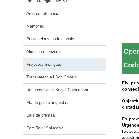
Pla estratègic 2025-30
Àrea de referència
Memòries
Publicacions institucionals
Oper
Aliances i convenis
Endo
Projectes finançats
Transparència i Bon Govern
Eix pri
conseqüè
Responsabilitat Social Corporativa
Objecti
Pla de gestió lingüística
ciutada
Sala de premsa
Es preve
Urgènci
Parc Taulí Saludable
l’adequa
assisten