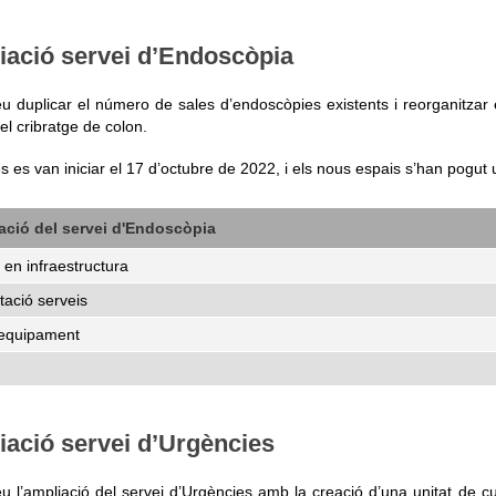
iació servei d’Endoscòpia
u duplicar el número de sales d’endoscòpies existents i reorganitzar 
el cribratge de colon.
s es van iniciar el 17 d’octubre de 2022, i els nous espais s’han pogut 
ció del servei d'Endoscòpia
 en infraestructura
tació serveis
'equipament
ació servei d’Urgències
u l’ampliació del servei d’Urgències amb la creació d’una unitat de cu