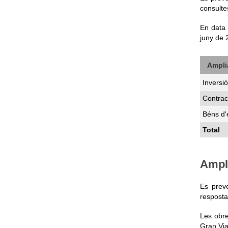
consultes
En data 
juny de 
Amplia
Inversió
Contrac
Béns d
Total
Ampli
Es preve
resposta 
Les obre
Gran Via