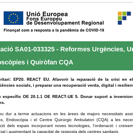
ació SA01-033325 - Reformes Urgències, Unit
scòpies i Quiròfan CQA
oritari: EP20. REACT EU. Afavorir la reparació de la crisi en
ncies socials, i preparar una recuperació verda, digital i resilien
u específic OE 20.1.1 OE REACT-UE 5. Donar suport a inversions
ns.
u dur a terme actuacions en les àrees de majors necessitats assist
es, Endoscòpia i el Centre Quirúrgic Ambulatori (CQA) a les necess
ció dels espais incorporant noves tecnologies, l’ordenació i creixe
cial i augmentant la capacitat de resposta dels centres sanitaris.