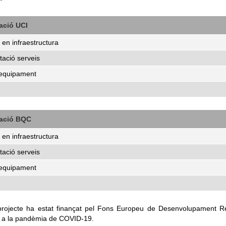
ació UCI
 en infraestructura
tació serveis
'equipament
ació BQC
 en infraestructura
tació serveis
'equipament
projecte ha estat finançat pel Fons Europeu de Desenvolupament R
 a la pandèmia de COVID-19.