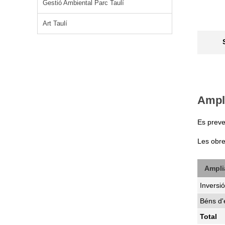
Gestió Ambiental Parc Taulí
Art Taulí
Ampli
Es preveu
Les obre
Amplia
Inversió
Béns d
Total