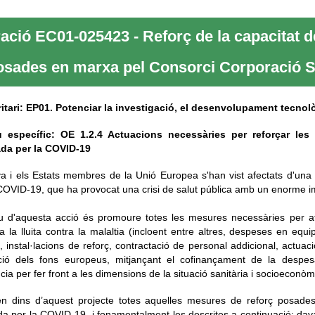
ació EC01-025423 - Reforç de la capacitat de
osades en marxa pel Consorci Corporació Sa
ritari: EP01. Potenciar la investigació, el desenvolupament tecnolò
u específic: OE 1.2.4 Actuacions necessàries per reforçar les 
da per la COVID-19
a i els Estats membres de la Unió Europea s'han vist afectats d'un
COVID-19, que ha provocat una crisi de salut pública amb un enorme 
iu d'aquesta acció és promoure totes les mesures necessàries per af
 a la lluita contra la malaltia (incloent entre altres, despeses en eq
, instal·lacions de reforç, contractació de personal addicional, actuac
ució dels fons europeus, mitjançant el cofinançament de la despesa
cia per fer front a les dimensions de la situació sanitària i socioeconò
en dins d’aquest projecte totes aquelles mesures de reforç posades e
a per la COVID-19, i fonamentalment les descrites a continuació: dav