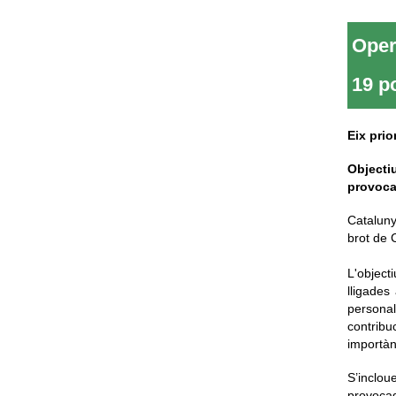
Oper
19 p
Eix prio
Objecti
provoca
Cataluny
brot de 
L'object
lligades
personal
contrib
importàn
S’inclou
provocad