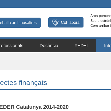
Àrea persona
Seu electròn
Col·labora
reballa amb nosaltres
Com arribar 
rofessionals
Docència
R+D+I
Inf
jectes finançats
EDER Catalunya 2014-2020