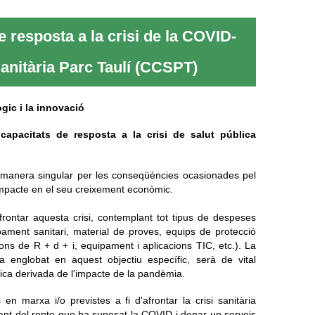
 resposta a la crisi de la COVID-
nitària Parc Taulí (CCSPT)
gic i la innovació
capacitats de resposta a la crisi de salut pública
a manera singular per les conseqüències ocasionades pel
impacte en el seu creixement econòmic.
rontar aquesta crisi, contemplant tot tipus de despeses
uipament sanitari, material de proves, equips de protecció
ions de R + d + i, equipament i aplicacions TIC, etc.). La
 englobat en aquest objectiu específic, serà de vital
mica derivada de l'impacte de la pandèmia.
n marxa i/o previstes a fi d'afrontar la crisi sanitària
ant del repte que ha suposat la COVID i donar un serveis