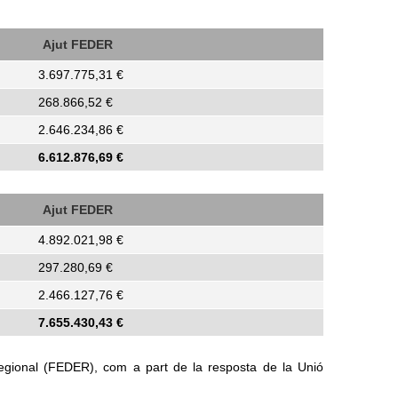
Ajut FEDER
3.697.775,31 €
268.866,52 €
2.646.234,86 €
6.612.876,69
€
Ajut FEDER
4.892.021,98 €
297.280,69 €
2.466.127,76 €
7.655.430,43
€
egional (FEDER), com a part de la resposta de la Unió