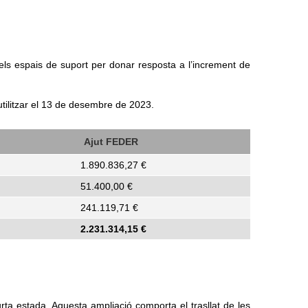
els espais de suport per donar resposta a l’increment de
utilitzar el 13 de desembre de 2023.
Ajut FEDER
1.890.836,27 €
51.400,00 €
241.119,71 €
2.231.314,15
€
rta estada. Aquesta ampliació comporta el trasllat de les