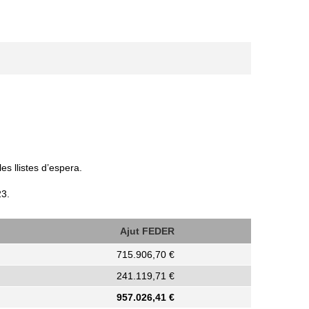
es llistes d’espera.
23.
Ajut FEDER
715.906,70 €
241.119,71 €
957.026,41
€