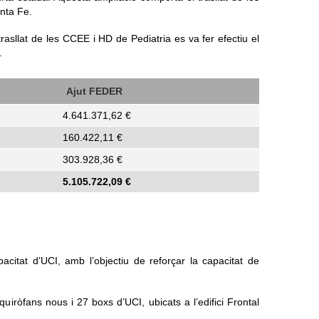
anta Fe.
trasllat de les CCEE i HD de Pediatria es va fer efectiu el
.
Ajut FEDER
4.641.371,62 €
160.422,11 €
303.928,36 €
5.105.722,09
€
citat d’UCI, amb l’objectiu de reforçar la capacitat de
uiròfans nous i 27 boxs d’UCI, ubicats a l’edifici Frontal