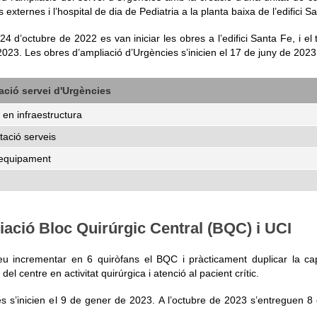
 externes i l’hospital de dia de Pediatria a la planta baixa de l’edifici S
24 d’octubre de 2022 es van iniciar les obres a l’edifici Santa Fe, i el 
2023. Les obres d’ampliació d’Urgències s’inicien el 17 de juny de 2023
ció servei d'Urgències
 en infraestructura
tació serveis
'equipament
ació Bloc Quirúrgic Central (BQC) i UCI
u incrementar en 6 quiròfans el BQC i pràcticament duplicar la capa
del centre en activitat quirúrgica i atenció al pacient crític.
s s’inicien el 9 de gener de 2023. A l’octubre de 2023 s’entreguen 8 q
.