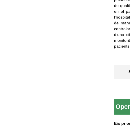
de qualit
en el pa
l’hospita
de maner
controla
d’una si
monitori
pacients
Oper
Eix prio