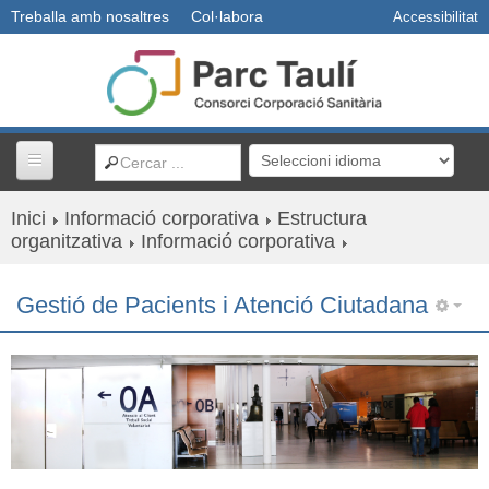
Treballa amb nosaltres
Col·labora
Accessibilitat
Inici
Informació corporativa
Estructura
Centres i serveis
organitzativa
Informació corporativa
Usuaris
Gestió de Pacients i Atenció Ciutadana
Professionals
Docència
R+D+I