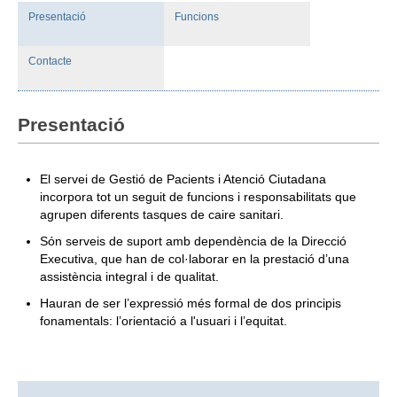
Presentació
Funcions
Informació corporativa
Contacte
Àrea personal
Seu electrònica
Presentació
Com arribar i contacte
Col·labora
El servei de Gestió de Pacients i Atenció Ciutadana
incorpora tot un seguit de funcions i responsabilitats que
Treballa amb nosaltres
agrupen diferents tasques de caire sanitari.
Són serveis de suport amb dependència de la Direcció
Executiva, que han de col·laborar en la prestació d’una
assistència integral i de qualitat.
Hauran de ser l’expressió més formal de dos principis
fonamentals: l’orientació a l'usuari i l’equitat.