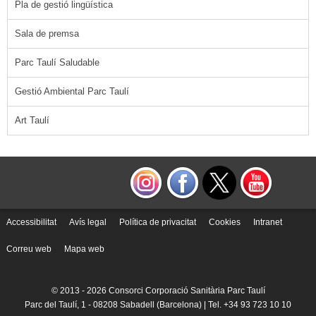
Pla de gestió lingüística
Sala de premsa
Parc Taulí Saludable
Gestió Ambiental Parc Taulí
Art Taulí
Accessibilitat
Avís legal
Política de privacitat
Cookies
Intranet
Correu web
Mapa web
© 2013 -
2026 Consorci Corporació Sanitària Parc Taulí
Parc del Taulí, 1 - 08208 Sabadell (Barcelona) | Tel. +34 93 723 10 10